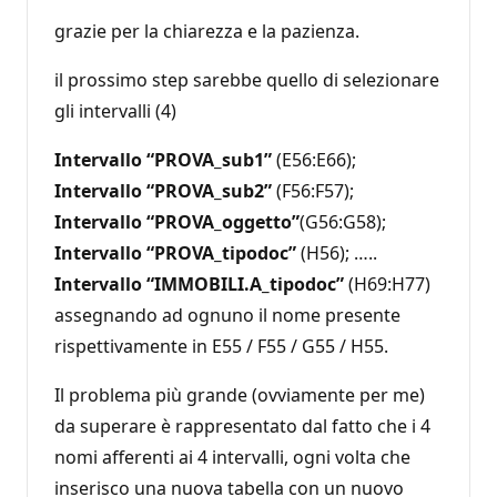
grazie per la chiarezza e la pazienza.
il prossimo step sarebbe quello di selezionare
gli intervalli (4)
Intervallo “PROVA_sub1”
(E56:E66);
Intervallo “PROVA_sub2”
(F56:F57);
Intervallo “PROVA_oggetto”
(G56:G58);
Intervallo “PROVA_tipodoc”
(H56); …..
Intervallo “IMMOBILI.A_tipodoc”
(H69:H77)
assegnando ad ognuno il nome presente
rispettivamente in E55 / F55 / G55 / H55.
Il problema più grande (ovviamente per me)
da superare è rappresentato dal fatto che i 4
nomi afferenti ai 4 intervalli, ogni volta che
inserisco una nuova tabella con un nuovo