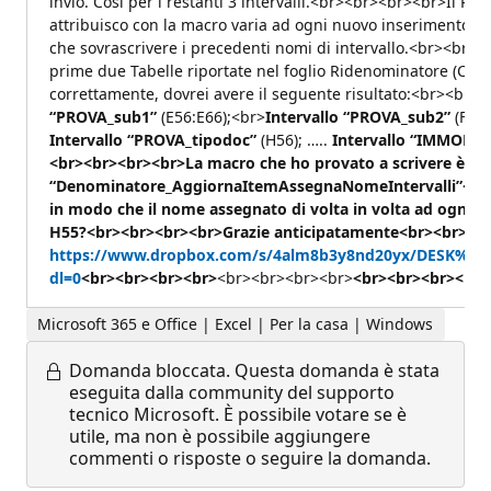
invio. Così per i restanti 3 intervalli.<br><br><br><br>Il PR
attribuisco con la macro varia ad ogni nuovo inserimento di 
che sovrascrivere i precedenti nomi di intervallo.<br><br><
prime due Tabelle riportate nel foglio Ridenominatore (C55:H
correttamente, dovrei avere il seguente risultato:<br><br
“PROVA_sub1”
(E56:E66);<br>
Intervallo “PROVA_sub2”
(F56:
Intervallo “PROVA_tipodoc”
(H56); …..
Intervallo “IMMOBIL
<br><br><br><br>La macro che ho provato a scrivere è
“Denominatore_AggiornaItemAssegnaNomeIntervalli”<br>
in modo che il nome assegnato di volta in volta ad ogni sin
H55?<br><br><br><br>Grazie anticipatamente<br><br><br>
https://www.dropbox.com/s/4alm8b3y8nd20yx/DESK%20R
dl=0
<br><br><br><br>
<br><br><br><br>
<br><br><br><br>
Microsoft 365 e Office | Excel | Per la casa | Windows
Domanda bloccata.
Questa domanda è stata
eseguita dalla community del supporto
tecnico Microsoft. È possibile votare se è
utile, ma non è possibile aggiungere
commenti o risposte o seguire la domanda.