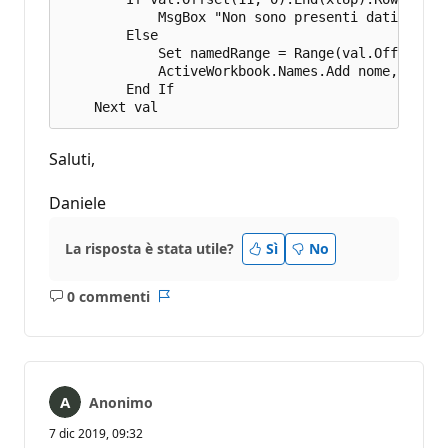
            MsgBox "Non sono presenti dati nel r
        Else

            Set namedRange = Range(val.Offset(1,
            ActiveWorkbook.Names.Add nome, namedR
        End If

Saluti,
Daniele
La risposta è stata utile?
Sì
No
0 commenti
Nessun
Report
commento
Anonimo
7 dic 2019, 09:32