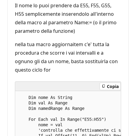
Il nome lo puoi prendere da E55, F55, G55,
H55 semplicemente inserendolo all'interno
della macro al parametro Name:= (o il primo
parametro della funzione)
nella tua macro aggiornaitem c'e' tutta la
procedura che scorre i vai intervalli e a
ognuno gli da un nome, basta sostituirla con
questo ciclo for
Copia
    Dim nome As String

    Dim val As Range

    Dim namedRange As Range

    For Each val In Range("E55:H55")

        nome = val

        'controlla che effettivamente ci siano d
        If val.Offset(11, 0).End(xlUp).Row < val