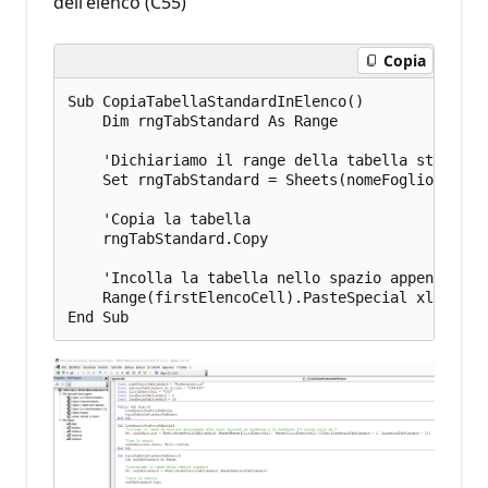
dell'elenco (C55)
Copia
Sub CopiaTabellaStandardInElenco()

    Dim rngTabStandard As Range

    'Dichiariamo il range della tabella standard

    Set rngTabStandard = Sheets(nomeFoglioTabSta
    'Copia la tabella

    rngTabStandard.Copy

    'Incolla la tabella nello spazio appena creat
    Range(firstElencoCell).PasteSpecial xlPasteAl