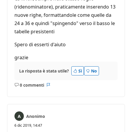
(ridenominatore), praticamente inserendo 13
nuove righe, formattandole come quelle da
24 a 36 e quindi "spingendo" verso il basso le
tabelle presistenti
Spero di esserti d'aiuto
grazie
La risposta è stata utile?
Sì
No
0 commenti
Nessun
Report
commento
Anonimo
6 dic 2019, 14:47