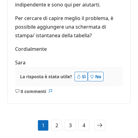
indipendente e sono qui per aiutarti.
Per cercare di capire meglio il problema, è
possibile aggiungere una schermata di
stampa/ istantanea della tabella?
Cordialmente
Sara
La risposta è stata utile?
Sì
No
0 commenti
Nessun
Report
commento
1
2
3
4