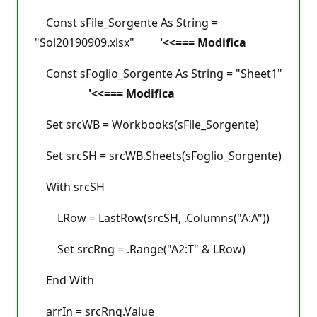
Const sFile_Sorgente As String =
"Sol20190909.xlsx"
'<<=== Modifica
Const sFoglio_Sorgente As String = "Sheet1"
'<<=== Modifica
Set srcWB = Workbooks(sFile_Sorgente)
Set srcSH = srcWB.Sheets(sFoglio_Sorgente)
With srcSH
LRow = LastRow(srcSH, .Columns("A:A"))
Set srcRng = .Range("A2:T" & LRow)
End With
arrIn = srcRng.Value