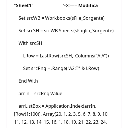
"
Sheet1
"
'<<=== Modifica
Set srcWB = Workbooks(sFile_Sorgente)
Set srcSH = srcWB.Sheets(sFoglio_Sorgente)
With srcSH
LRow = LastRow(srcSH, .Columns("A:A"))
Set srcRng = .Range("A2:T" & LRow)
End With
arrIn = srcRng.Value
arrListBox = Application.Index(arrIn,
[Row(1:100)], Array(20, 1, 2, 3, 5, 6, 7, 8, 9, 10,
11, 12, 13, 14, 15, 16, 1, 18, 19, 21, 22, 23, 24,