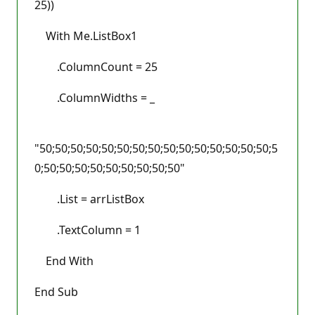
25))
With Me.ListBox1
.ColumnCount = 25
.ColumnWidths = _
"50;50;50;50;50;50;50;50;50;50;50;50;50;50;50;5
0;50;50;50;50;50;50;50;50;50"
.List = arrListBox
.TextColumn = 1
End With
End Sub