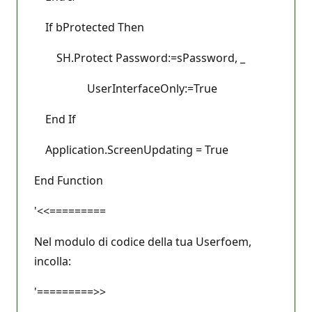
If bProtected Then
SH.Protect Password:=sPassword, _
UserInterfaceOnly:=True
End If
Application.ScreenUpdating = True
End Function
'<<=========
Nel modulo di codice della tua Userfoem,
incolla:
'=========>>