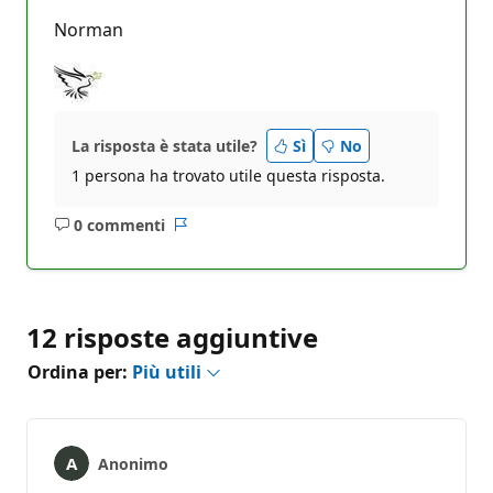
Norman
La risposta è stata utile?
Sì
No
1 persona ha trovato utile questa risposta.
0 commenti
Nessun
Report
commento
12 risposte aggiuntive
Ordina per:
Più utili
Anonimo