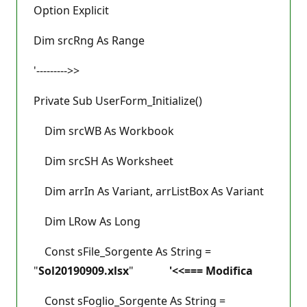
Option Explicit
Dim srcRng As Range
'--------->>
Private Sub UserForm_Initialize()
Dim srcWB As Workbook
Dim srcSH As Worksheet
Dim arrIn As Variant, arrListBox As Variant
Dim LRow As Long
Const sFile_Sorgente As String =
"
Sol20190909.xlsx
"
'<<=== Modifica
Const sFoglio_Sorgente As String =