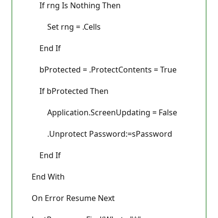
If rng Is Nothing Then
Set rng = .Cells
End If
bProtected = .ProtectContents = True
If bProtected Then
Application.ScreenUpdating = False
.Unprotect Password:=sPassword
End If
End With
On Error Resume Next