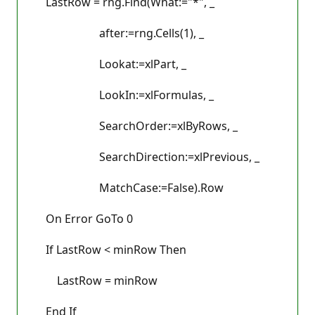
LastRow = rng.Find(What:="*", _
after:=rng.Cells(1), _
Lookat:=xlPart, _
LookIn:=xlFormulas, _
SearchOrder:=xlByRows, _
SearchDirection:=xlPrevious, _
MatchCase:=False).Row
On Error GoTo 0
If LastRow < minRow Then
LastRow = minRow
End If