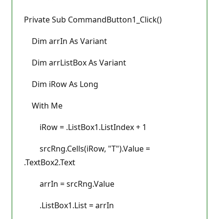
Private Sub CommandButton1_Click()
Dim arrIn As Variant
Dim arrListBox As Variant
Dim iRow As Long
With Me
iRow = .ListBox1.ListIndex + 1
srcRng.Cells(iRow, "T").Value =
.TextBox2.Text
arrIn = srcRng.Value
.ListBox1.List = arrIn