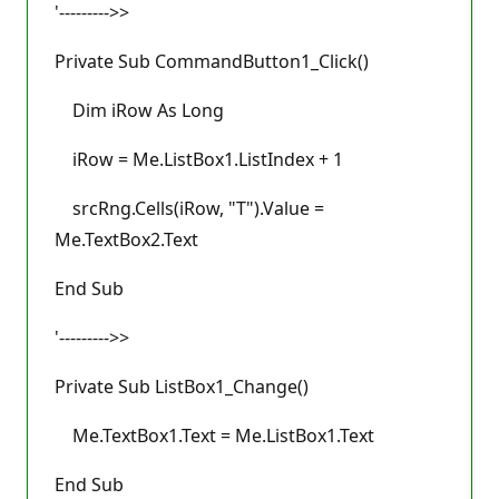
'--------->>
Private Sub CommandButton1_Click()
Dim iRow As Long
iRow = Me.ListBox1.ListIndex + 1
srcRng.Cells(iRow, "T").Value =
Me.TextBox2.Text
End Sub
'--------->>
Private Sub ListBox1_Change()
Me.TextBox1.Text = Me.ListBox1.Text
End Sub