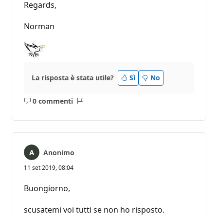
Regards,
Norman
La risposta è stata utile?
Sì
No
0 commenti
Nessun
Report
commento
Anonimo
11 set 2019, 08:04
Buongiorno,
scusatemi voi tutti se non ho risposto.