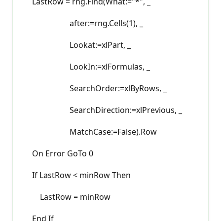
LastRow = rng.Find(What:="*", _
after:=rng.Cells(1), _
Lookat:=xlPart, _
LookIn:=xlFormulas, _
SearchOrder:=xlByRows, _
SearchDirection:=xlPrevious, _
MatchCase:=False).Row
On Error GoTo 0
If LastRow < minRow Then
LastRow = minRow
End If