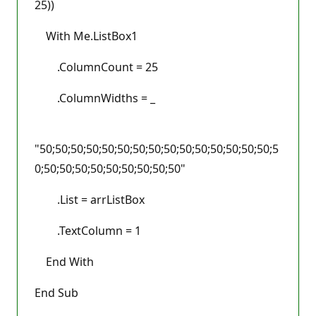
25))
With Me.ListBox1
.ColumnCount = 25
.ColumnWidths = _
"50;50;50;50;50;50;50;50;50;50;50;50;50;50;50;5
0;50;50;50;50;50;50;50;50;50"
.List = arrListBox
.TextColumn = 1
End With
End Sub