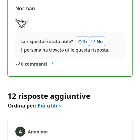
Norman
La risposta è stata utile?
Sì
No
1 persona ha trovato utile questa risposta.
0 commenti
Nessun
Report
commento
12 risposte aggiuntive
Ordina per:
Più utili
Anonimo