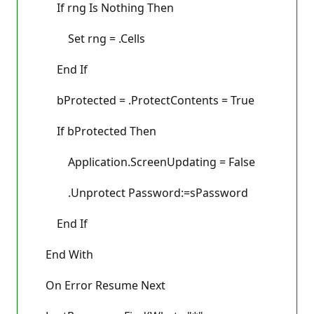
If rng Is Nothing Then
Set rng = .Cells
End If
bProtected = .ProtectContents = True
If bProtected Then
Application.ScreenUpdating = False
.Unprotect Password:=sPassword
End If
End With
On Error Resume Next