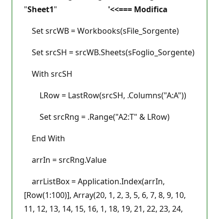
"
Sheet1
"
'<<=== Modifica
Set srcWB = Workbooks(sFile_Sorgente)
Set srcSH = srcWB.Sheets(sFoglio_Sorgente)
With srcSH
LRow = LastRow(srcSH, .Columns("A:A"))
Set srcRng = .Range("A2:T" & LRow)
End With
arrIn = srcRng.Value
arrListBox = Application.Index(arrIn,
[Row(1:100)], Array(20, 1, 2, 3, 5, 6, 7, 8, 9, 10,
11, 12, 13, 14, 15, 16, 1, 18, 19, 21, 22, 23, 24,