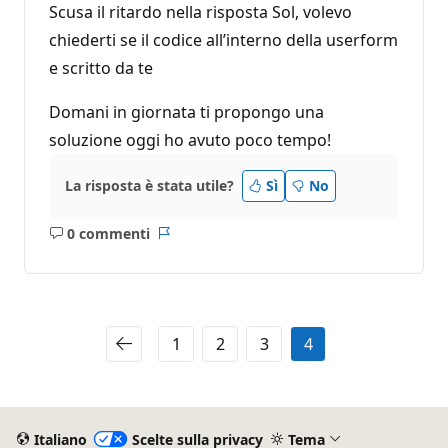
Scusa il ritardo nella risposta Sol, volevo
chiederti se il codice all’interno della userform
e scritto da te
Domani in giornata ti propongo una
soluzione oggi ho avuto poco tempo!
La risposta è stata utile?
Sì
No
0 commenti
Nessun
Report
commento
1
2
3
4
Italiano
Scelte sulla privacy
Tema