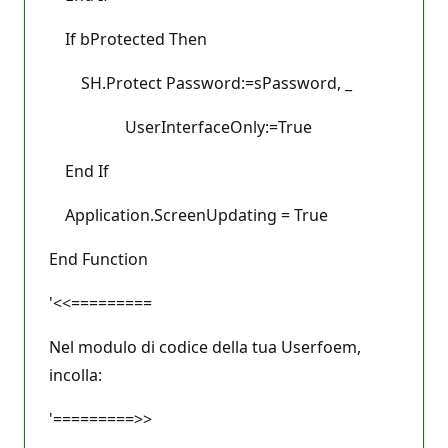
If bProtected Then
SH.Protect Password:=sPassword, _
UserInterfaceOnly:=True
End If
Application.ScreenUpdating = True
End Function
'<<=========
Nel modulo di codice della tua Userfoem,
incolla:
'=========>>