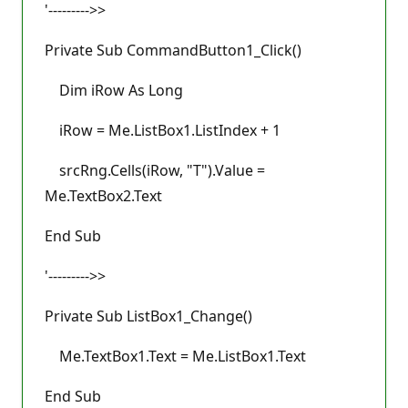
'--------->>
Private Sub CommandButton1_Click()
Dim iRow As Long
iRow = Me.ListBox1.ListIndex + 1
srcRng.Cells(iRow, "T").Value =
Me.TextBox2.Text
End Sub
'--------->>
Private Sub ListBox1_Change()
Me.TextBox1.Text = Me.ListBox1.Text
End Sub