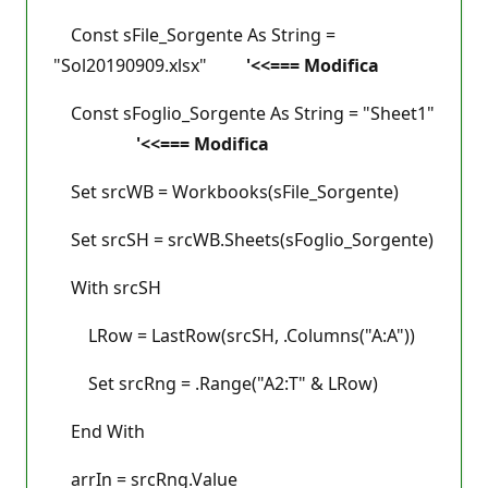
Const sFile_Sorgente As String =
"Sol20190909.xlsx"
'<<=== Modifica
Const sFoglio_Sorgente As String = "Sheet1"
'<<=== Modifica
Set srcWB = Workbooks(sFile_Sorgente)
Set srcSH = srcWB.Sheets(sFoglio_Sorgente)
With srcSH
LRow = LastRow(srcSH, .Columns("A:A"))
Set srcRng = .Range("A2:T" & LRow)
End With
arrIn = srcRng.Value