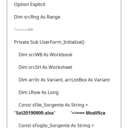
Option Explicit
Dim srcRng As Range
'--------->>
Private Sub UserForm_Initialize()
Dim srcWB As Workbook
Dim srcSH As Worksheet
Dim arrIn As Variant, arrListBox As Variant
Dim LRow As Long
Const sFile_Sorgente As String =
"
Sol20190909.xlsx
"
'<<=== Modifica
Const sFoglio_Sorgente As String =