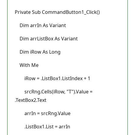
Private Sub CommandButton1_Click()
Dim arrIn As Variant
Dim arrListBox As Variant
Dim iRow As Long
With Me
iRow = .ListBox1.ListIndex + 1
srcRng.Cells(iRow, "T").Value =
.TextBox2.Text
arrIn = srcRng.Value
.ListBox1.List = arrIn