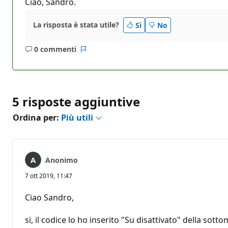
Ciao, Sandro.
La risposta è stata utile?
Sì
No
0 commenti
Nessun
Report
commento
5 risposte aggiuntive
Ordina per:
Più utili
Anonimo
7 ott 2019, 11:47
Ciao Sandro,
si, il codice lo ho inserito "Su disattivato" della so