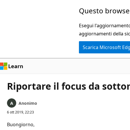
Ignora
Questo browser
e
passa
Esegui l'aggiornamento 
al
aggiornamenti della si
contenuto
Scarica Microsoft Ed
principale
Learn
Riportare il focus da sot
Anonimo
6 ott 2019, 22:23
Buongiorno,