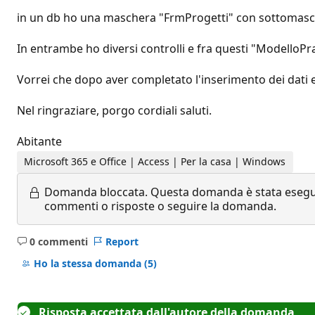
in un db ho una maschera "FrmProgetti" con sottomasch
In entrambe ho diversi controlli e fra questi "ModelloPr
Vorrei che dopo aver completato l'inserimento dei dati e
Nel ringraziare, porgo cordiali saluti.
Abitante
Microsoft 365 e Office | Access | Per la casa | Windows
Domanda bloccata.
Questa domanda è stata eseguit
commenti o risposte o seguire la domanda.
0 commenti
Report
Nessun
commento
Ho la stessa domanda
(5)
Risposta accettata dall'autore della domanda