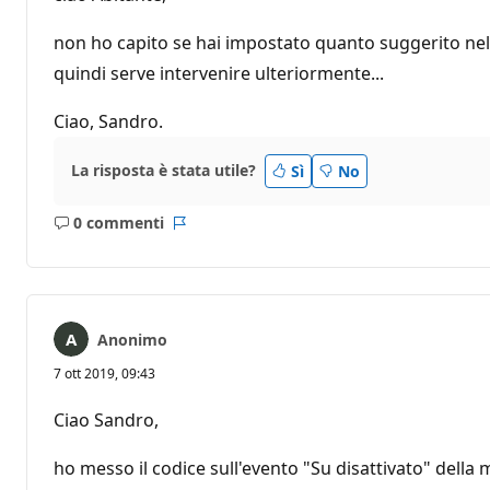
non ho capito se hai impostato quanto suggerito nel c
quindi serve intervenire ulteriormente...
Ciao, Sandro.
La risposta è stata utile?
Sì
No
0 commenti
Nessun
Report
commento
Anonimo
7 ott 2019, 09:43
Ciao Sandro,
ho messo il codice sull'evento "Su disattivato" della