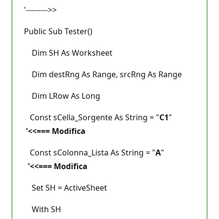
'--------->>
Public Sub Tester()
Dim SH As Worksheet
Dim destRng As Range, srcRng As Range
Dim LRow As Long
Const sCella_Sorgente As String = "
C1
"
'<<=== Modifica
Const sColonna_Lista As String = "
A
"
'<<=== Modifica
Set SH = ActiveSheet
With SH