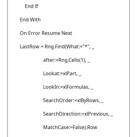
End If
End With
On Error Resume Next
LastRow = Rng.Find(What:="*", _
after:=Rng.Cells(1), _
Lookat:=xlPart, _
LookIn:=xlFormulas, _
SearchOrder:=xlByRows, _
SearchDirection:=xlPrevious, _
MatchCase:=False).Row