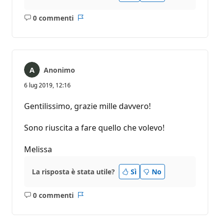
0 commenti
Nessun
Report
commento
Anonimo
6 lug 2019, 12:16
Gentilissimo, grazie mille davvero!
Sono riuscita a fare quello che volevo!
Melissa
La risposta è stata utile?
Sì
No
0 commenti
Nessun
Report
commento