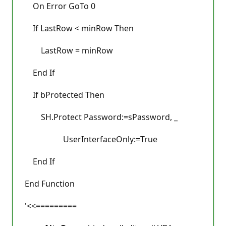
On Error GoTo 0
If LastRow < minRow Then
LastRow = minRow
End If
If bProtected Then
SH.Protect Password:=sPassword, _
UserInterfaceOnly:=True
End If
End Function
'<<=========