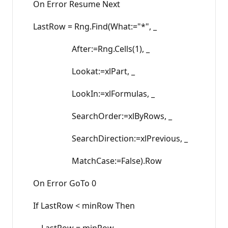
On Error Resume Next
LastRow = Rng.Find(What:="*", _
After:=Rng.Cells(1), _
Lookat:=xlPart, _
LookIn:=xlFormulas, _
SearchOrder:=xlByRows, _
SearchDirection:=xlPrevious, _
MatchCase:=False).Row
On Error GoTo 0
If LastRow < minRow Then
LastRow = minRow