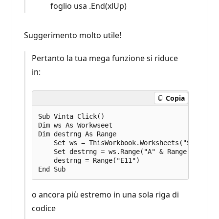
foglio usa .End(xlUp)
Suggerimento molto utile!
Pertanto la tua mega funzione si riduce
in:
Copia
Sub Vinta_Click()

Dim ws As Workwseet

Dim destrng As Range

    Set ws = ThisWorkbook.Worksheets("STORICO")
    Set destrng = ws.Range("A" & Range("A" & r
    destrng = Range("E11")

o ancora più estremo in una sola riga di
codice