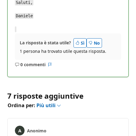
Saluti,
Daniele
La risposta è stata utile?
Sì
No
1 persona ha trovato utile questa risposta.
0 commenti
Nessun
Report
commento
7 risposte aggiuntive
Ordina per:
Più utili
Anonimo