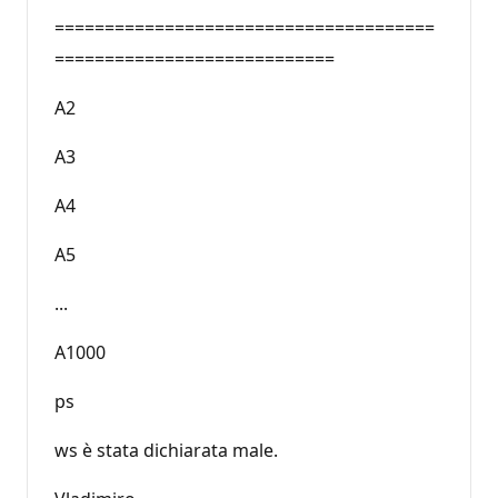
======================================
============================
A2
A3
A4
A5
...
A1000
ps
ws è stata dichiarata male.