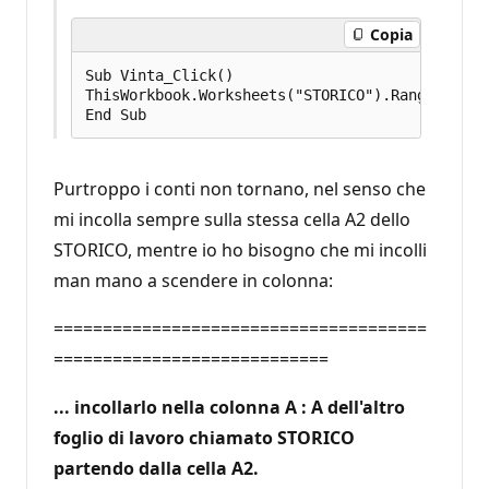
Copia
Sub Vinta_Click()

ThisWorkbook.Worksheets("STORICO").Range("A" &
Purtroppo i conti non tornano, nel senso che
mi incolla sempre sulla stessa cella A2 dello
STORICO, mentre io ho bisogno che mi incolli
man mano a scendere in colonna:
======================================
============================
... incollarlo nella colonna A : A dell'altro
foglio di lavoro chiamato STORICO
partendo dalla cella A2.