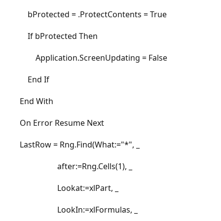
bProtected = .ProtectContents = True
If bProtected Then
Application.ScreenUpdating = False
End If
End With
On Error Resume Next
LastRow = Rng.Find(What:="*", _
after:=Rng.Cells(1), _
Lookat:=xlPart, _
LookIn:=xlFormulas, _