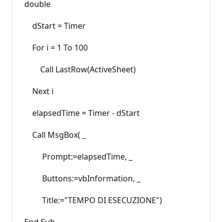
double
dStart = Timer
For i = 1 To 100
Call LastRow(ActiveSheet)
Next i
elapsedTime = Timer - dStart
Call MsgBox( _
Prompt:=elapsedTime, _
Buttons:=vbInformation, _
Title:="TEMPO DI ESECUZIONE")
End Sub