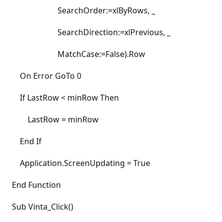
SearchOrder:=xlByRows, _
SearchDirection:=xlPrevious, _
MatchCase:=False).Row
On Error GoTo 0
If LastRow < minRow Then
LastRow = minRow
End If
Application.ScreenUpdating = True
End Function
Sub Vinta_Click()