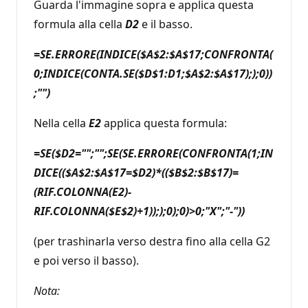
Guarda l'immagine sopra e applica questa
formula alla cella
D2
e ​​il basso.
=SE.ERRORE(INDICE($A$2:$A$17;CONFRONTA(
0;INDICE(CONTA.SE($D$1:D1;$A$2:$A$17););0))
;"")
Nella cella
E2
applica questa formula:
=SE($D2="";"";SE(SE.ERRORE(CONFRONTA(1;IN
DICE(($A$2:$A$17=$D2)*(($B$2:$B$17)=
(RIF.COLONNA(E2)-
RIF.COLONNA($E$2)+1)););0);0)>0;"X";"-"))
(per trashinarla verso destra fino alla cella G2
e poi verso il basso).
Nota: