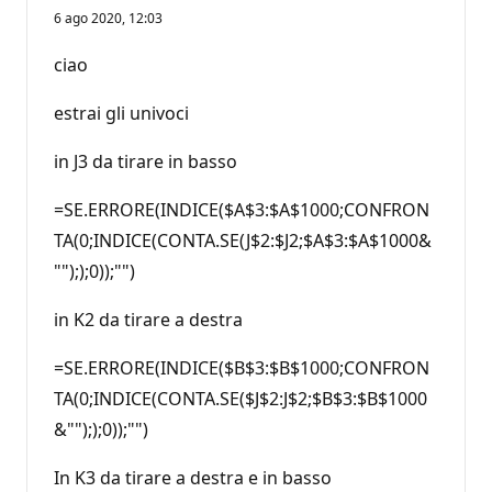
u
6 ago 2020, 12:03
n
t
i
ciao
d
i
r
estrai gli univoci
e
p
u
in J3 da tirare in basso
t
a
z
=SE.ERRORE(INDICE($A$3:$A$1000;CONFRON
i
TA(0;INDICE(CONTA.SE(J$2:$J2;$A$3:$A$1000&
o
n
""););0));"")
e
in K2 da tirare a destra
=SE.ERRORE(INDICE($B$3:$B$1000;CONFRON
TA(0;INDICE(CONTA.SE($J$2:J$2;$B$3:$B$1000
&""););0));"")
In K3 da tirare a destra e in basso