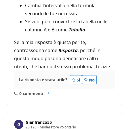
Cambia l'intervallo nella formula
secondo le tue necessità.
Se vuoi puoi convertire la tabella nelle
colonne A e B come
Tabella
.
Se la mia risposta è giusta per te,
contrassegna come
Risposta
, perché in
questo modo posono beneficare i altri
utenti, che hanno il stesso problema. Grazie.
La risposta è stata utile?
Sì
No
0 commenti
Nessun
Report
commento
Gianfranco55
P
25,190
•
Moderatore volontario