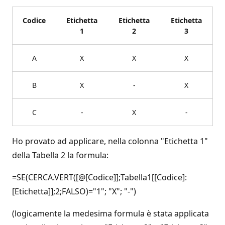
Codice
Etichetta
Etichetta
Etichetta
1
2
3
A
X
X
X
B
X
-
X
C
-
X
-
Ho provato ad applicare, nella colonna "Etichetta 1"
della Tabella 2 la formula:
=SE(CERCA.VERT([@[Codice]];Tabella1[[Codice]:
[Etichetta]];2;FALSO)="1"; "X"; "-")
(logicamente la medesima formula è stata applicata