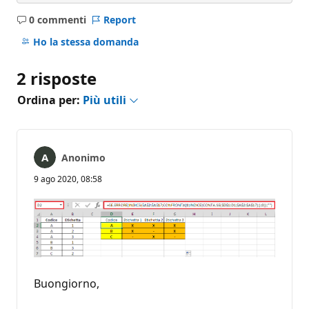
0 commenti
Report
Nessun
commento
Ho la stessa domanda
2 risposte
Ordina per:
Più utili
Anonimo
9 ago 2020, 08:58
Buongiorno,