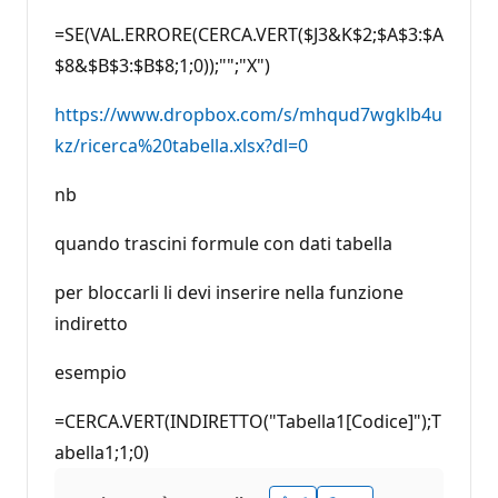
=SE(VAL.ERRORE(CERCA.VERT($J3&K$2;$A$3:$A
$8&$B$3:$B$8;1;0));"";"X")
https://www.dropbox.com/s/mhqud7wgklb4u
kz/ricerca%20tabella.xlsx?dl=0
nb
quando trascini formule con dati tabella
per bloccarli li devi inserire nella funzione
indiretto
esempio
=CERCA.VERT(INDIRETTO("Tabella1[Codice]");T
abella1;1;0)