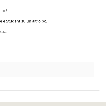
O pc?
e e Student su un altro pc.
a...