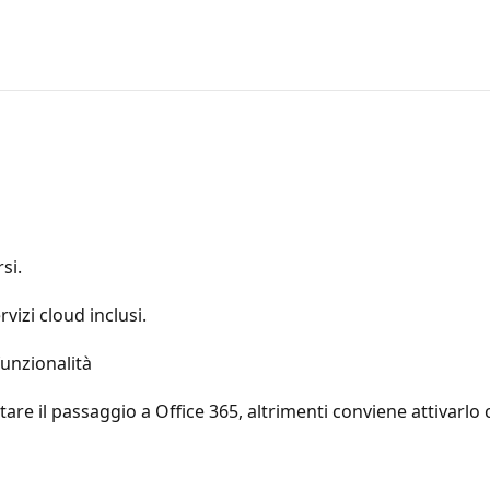
si.
rvizi cloud inclusi.
unzionalità
are il passaggio a Office 365, altrimenti conviene attivarl