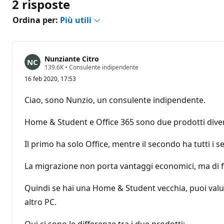
2 risposte
Ordina per:
Più utili
Nunziante Citro
P
139.6K
•
Consulente indipendente
u
16 feb 2020, 17:53
n
t
i
Ciao, sono Nunzio, un consulente indipendente.
d
i
r
Home & Student e Office 365 sono due prodotti diver
e
p
u
Il primo ha solo Office, mentre il secondo ha tutti i se
t
a
z
La migrazione non porta vantaggi economici, ma di f
i
o
Quindi se hai una Home & Student vecchia, puoi valut
n
e
altro PC.
Qui ci sono le differenze tra i due prodotti: