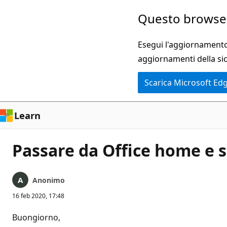
Ignora
Questo browser
e
passa
Esegui l'aggiornamento 
al
aggiornamenti della si
contenuto
Scarica Microsoft Ed
principale
Learn
Passare da Office home e s
Anonimo
16 feb 2020, 17:48
Buongiorno,