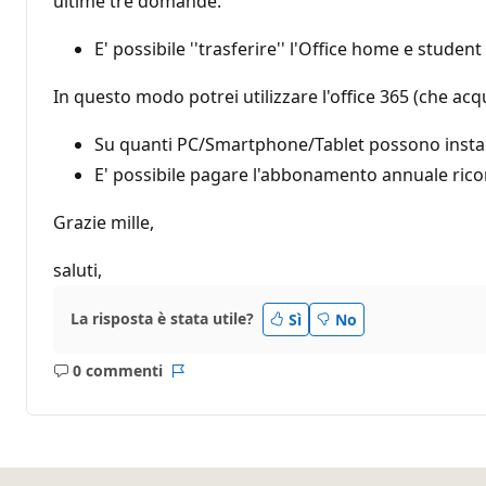
ultime tre domande:
E' possibile ''trasferire'' l'Office home e stud
In questo modo potrei utilizzare l'office 365 (che ac
Su quanti PC/Smartphone/Tablet possono install
E' possibile pagare l'abbonamento annuale ric
Grazie mille,
saluti,
La risposta è stata utile?
Sì
No
0 commenti
Nessun
Report
commento