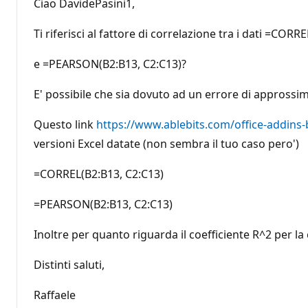
Ciao DavidePasini1,
Ti riferisci al fattore di correlazione tra i dati =CORR
e =PEARSON(B2:B13, C2:C13)?
E' possibile che sia dovuto ad un errore di approssim
Questo link
https://www.ablebits.com/office-addins-b
versioni Excel datate (non sembra il tuo caso pero')
=CORREL(B2:B13, C2:C13)
=PEARSON(B2:B13, C2:C13)
Inoltre per quanto riguarda il coefficiente R^2 per la
Distinti saluti,
Raffaele