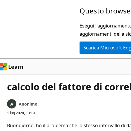
Ignora
Questo browser
e
passa
Esegui l'aggiornamento 
al
aggiornamenti della si
contenuto
Scarica Microsoft Ed
principale
Learn
calcolo del fattore di corre
Anonimo
1 lug 2020, 10:19
Buongiorno, ho il problema che lo stesso intervallo di dat