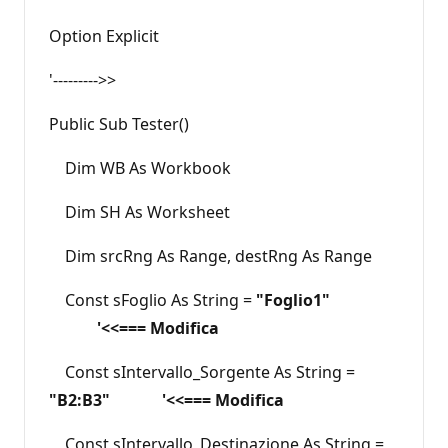
Option Explicit
'--------->>
Public Sub Tester()
Dim WB As Workbook
Dim SH As Worksheet
Dim srcRng As Range, destRng As Range
Const sFoglio As String =
"Foglio1"
'<<=== Modifica
Const sIntervallo_Sorgente As String =
"B2:B3" '<<=== Modifica
Const sIntervallo_Destinazione As String =