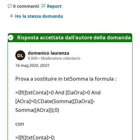
0 commenti
Report
Nessun
commento
Ho la stessa domanda
Risposta accettata dall'autore della domanda
domenico laurenza
P
9,900
•
Moderatore volontario
u
16 mag 2020, 20:01
n
t
i
Prova a sostituire in txtSomma la formula :
d
i
r
=IIf([txtConta]>0 And [DaOra]>0 And
e
p
[AOra]>0;CDate(Somma([DaOra])-
u
Somma([AOra]));0)
t
a
z
con
i
o
n
=IIf([txtConta]>0;
e