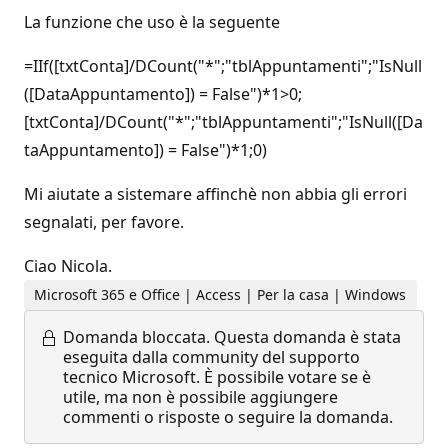
La funzione che uso è la seguente
=IIf([txtConta]/DCount("*";"tblAppuntamenti";"IsNull
([DataAppuntamento]) = False")*1>0;
[txtConta]/DCount("*";"tblAppuntamenti";"IsNull([Da
taAppuntamento]) = False")*1;0)
Mi aiutate a sistemare affinchè non abbia gli errori
segnalati, per favore.
Ciao Nicola.
Microsoft 365 e Office | Access | Per la casa | Windows
Domanda bloccata.
Questa domanda è stata
eseguita dalla community del supporto
tecnico Microsoft. È possibile votare se è
utile, ma non è possibile aggiungere
commenti o risposte o seguire la domanda.