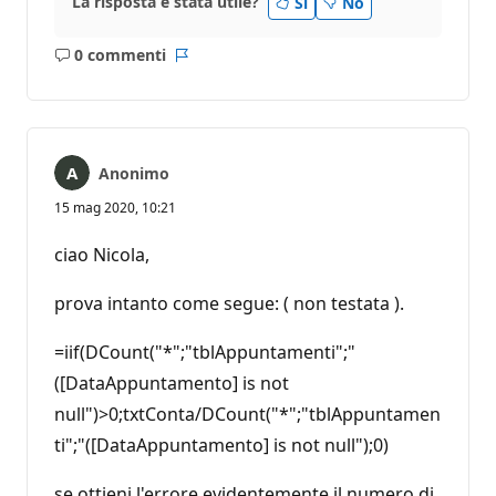
La risposta è stata utile?
Sì
No
0 commenti
Nessun
Report
commento
Anonimo
15 mag 2020, 10:21
ciao Nicola,
prova intanto come segue: ( non testata ).
=iif(DCount("*";"tblAppuntamenti";"
([DataAppuntamento] is not
null")>0;txtConta/DCount("*";"tblAppuntamen
ti";"([DataAppuntamento] is not null");0)
se ottieni l'errore evidentemente il numero di