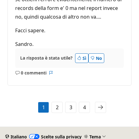
records della form e' 0 ma nel report invece
no, quindi qualcosa di altro non va....
Facci sapere.
Sandro.
La risposta è stata utile?
Sì
No
0 commenti
Nessun
Report
commento
1
2
3
4
Italiano
Scelte sulla privacy
Tema