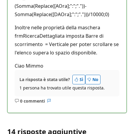
(Somma(Replace([AOra];":";"."))-
Somma(Replace([DAOra];":";".")))/10000;0)
Inoltre nelle proprietà della maschera
frmRicercaDettagliata imposta Barre di
scorrimento = Verticale per poter scrollare se
l'elenco supera lo spazio disponibile.
Ciao Mimmo
La risposta è stata utile?
Sì
No
1 persona ha trovato utile questa risposta.
0 commenti
Nessun
Report
commento
14 risposte aggiuntive