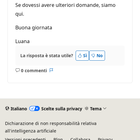
Se dovessi avere ulteriori domande, siamo
qui.
Buona giornata
Luana
La risposta è stata utile?
Sì
No
0 commenti
Nessun
Report
commento
Italiano
Scelte sulla privacy
Tema
Dichiarazione di non responsabilità relativa
all'intelligenza artificiale
Versioni precedenti
Blog
Collabora
Privacy