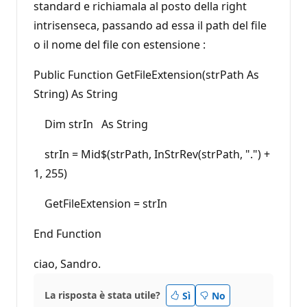
standard e richiamala al posto della right
intrisenseca, passando ad essa il path del file
o il nome del file con estensione :
Public Function GetFileExtension(strPath As
String) As String
Dim strIn As String
strIn = Mid$(strPath, InStrRev(strPath, ".") +
1, 255)
GetFileExtension = strIn
End Function
ciao, Sandro.
La risposta è stata utile?
Sì
No