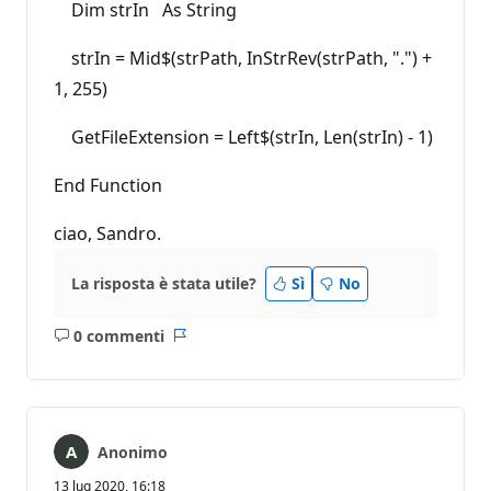
Dim strIn As String
strIn = Mid$(strPath, InStrRev(strPath, ".") +
1, 255)
GetFileExtension = Left$(strIn, Len(strIn) - 1)
End Function
ciao, Sandro.
La risposta è stata utile?
Sì
No
0 commenti
Nessun
Report
commento
Anonimo
13 lug 2020, 16:18