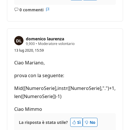
0 commenti
Nessun
Report
commento
domenico laurenza
P
9,900
•
Moderatore volontario
u
13 lug 2020, 15:59
n
t
i
Ciao Mariano,
d
i
r
prova con la seguente:
e
p
u
Mid([NumeroSerie],instr([NumeroSerie],".")+1,
t
len([NumeroSerie])-1)
a
z
i
Ciao Mimmo
o
n
e
La risposta è stata utile?
Sì
No