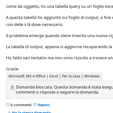
come da oggetto, ho una tabella query su un foglio excel d
A questa tabella ho aggiunto sul foglio di output, a fin
con delle x là dove necessario.
Il problema emerge quando viene inserita una nuova riga 
La tabella di output, appena si aggiorna recuperando la n
Ho fatto vari tentativi ma non sono riuscito a trovare un
Grazie
Microsoft 365 e Office | Excel | Per la casa | Windows
Domanda bloccata.
Questa domanda è stata eseguit
commenti o risposte o seguire la domanda.
0 commenti
Report
Nessun
commento
Ho la stessa domanda