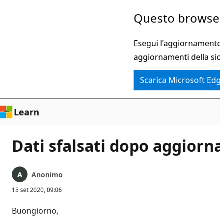
Ignora
Questo browser
e
passa
Esegui l'aggiornamento 
al
aggiornamenti della si
contenuto
Scarica Microsoft Ed
principale
Learn
Dati sfalsati dopo aggiorn
Anonimo
15 set 2020, 09:06
Buongiorno,