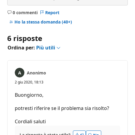
0 commenti
Report
Nessun
commento
Ho la stessa domanda
(40+)
6 risposte
Ordina per:
Più utili
Anonimo
2 giu 2020, 18:13
Buongiorno,
potresti riferire se il problema sia risolto?
Cordiali saluti
La risposta è stata utile?