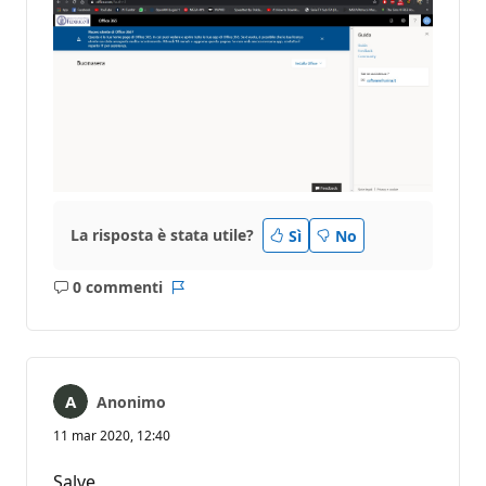
La risposta è stata utile?
Sì
No
0 commenti
Nessun
Report
commento
Anonimo
11 mar 2020, 12:40
Salve,