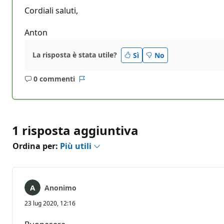
Cordiali saluti,
Anton
La risposta è stata utile?
Sì
No
0 commenti
Nessun
Report
commento
1 risposta aggiuntiva
Ordina per:
Più utili
Anonimo
23 lug 2020, 12:16