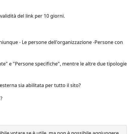
lidità del link per 10 giorni.
 (Chiunque - Le persone dell'organizzazione -Persone con
te" e "Persone specifiche", mentre le altre due tipologie
sterna sia abilitata per tutto il sito?
o?
ile votare se è utile, ma non è possibile aggiungere