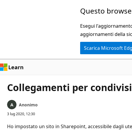
Ignora
Questo browser
e
passa
Esegui l'aggiornamento 
al
aggiornamenti della si
contenuto
Scarica Microsoft Ed
principale
Learn
Collegamenti per condivisi
Anonimo
3 lug 2020, 12:30
Ho impostato un sito in Sharepoint, accessibile dagli uten