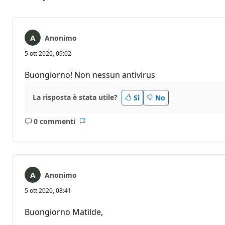
Anonimo
5 ott 2020, 09:02
Buongiorno! Non nessun antivirus
La risposta è stata utile?
Sì
No
0 commenti
Nessun
Report
commento
Anonimo
5 ott 2020, 08:41
Buongiorno Matilde,