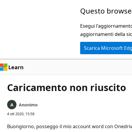
Ignora
Questo browser
e
passa
Esegui l'aggiornamento 
al
aggiornamenti della si
contenuto
Scarica Microsoft Ed
principale
Learn
Caricamento non riuscito
Anonimo
4 ott 2020, 15:58
Buongiorno, posseggo il mio account word con Onedrive 