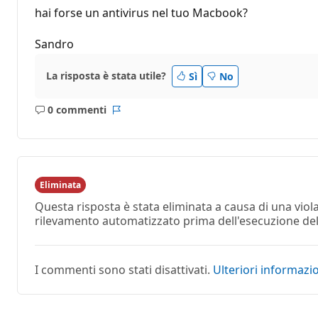
hai forse un antivirus nel tuo Macbook?
Sandro
La risposta è stata utile?
Sì
No
0 commenti
Nessun
Report
commento
Eliminata
Questa risposta è stata eliminata a causa di una vio
rilevamento automatizzato prima dell'esecuzione dell'
I commenti sono stati disattivati.
Ulteriori informazi