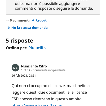
utile, ma non è possibile aggiungere
commenti o risposte o seguire la domanda.
0 commenti
Report
Nessun
commento
Ho la stessa domanda
5 risposte
Ordina per:
Più utili
Nunziante Citro
P
139.6K
•
Consulente indipendente
u
26 feb 2021, 08:51
n
t
i
Qui non ci occupino di licenze, ma ti invito a
d
i
leggere questi due documenti, e le licenze
r
ESD spesso rientrano in questo ambito.
e
p
https://www.microsoft.com/it-
u