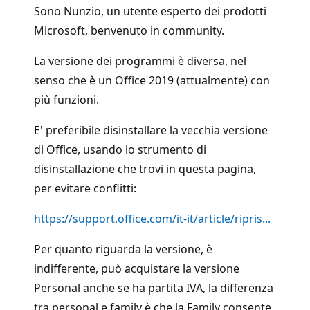
r
Sono Nunzio, un utente esperto dei prodotti
e
p
Microsoft, benvenuto in community.
u
t
La versione dei programmi è diversa, nel
a
z
senso che è un Office 2019 (attualmente) con
i
o
più funzioni.
n
e
E' preferibile disinstallare la vecchia versione
di Office, usando lo strumento di
disinstallazione che trovi in questa pagina,
per evitare conflitti:
https://support.office.com/it-it/article/ripris...
Per quanto riguarda la versione, è
indifferente, può acquistare la versione
Personal anche se ha partita IVA, la differenza
tra personal e family è che la Family consente