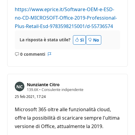
https://www.eprice.it/Software-OEM-e-ESD-
no-CD-MICROSOFT-Office-2019-Professional-
Plus-Retail-Esd-9783598215001/d-55736574
La risposta è stata utile?
Sì
No
0 commenti
Nessun
Report
commento
Nunziante Citro
P
139.6K
•
Consulente indipendente
u
25 feb 2021, 17:24
n
t
i
Microsoft 365 oltre alle funzionalità cloud,
d
i
offre la possibilità di scaricare sempre l'ultima
r
versione di Office, attualmente la 2019.
e
p
u