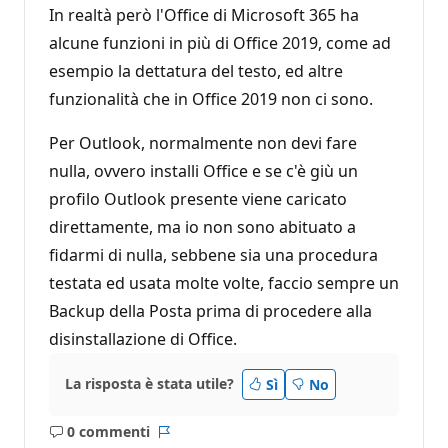
In realtà però l'Office di Microsoft 365 ha
t
a
alcune funzioni in più di Office 2019, come ad
z
i
esempio la dettatura del testo, ed altre
o
n
funzionalità che in Office 2019 non ci sono.
e
Per Outlook, normalmente non devi fare
nulla, ovvero installi Office e se c'è giù un
profilo Outlook presente viene caricato
direttamente, ma io non sono abituato a
fidarmi di nulla, sebbene sia una procedura
testata ed usata molte volte, faccio sempre un
Backup della Posta prima di procedere alla
disinstallazione di Office.
La risposta è stata utile?
Sì
No
0 commenti
Nessun
Report