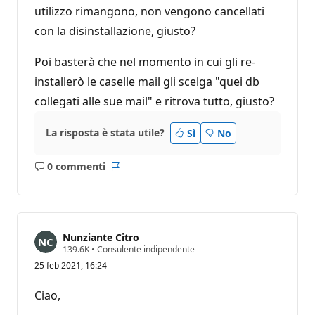
utilizzo rimangono, non vengono cancellati
con la disinstallazione, giusto?
Poi basterà che nel momento in cui gli re-
installerò le caselle mail gli scelga "quei db
collegati alle sue mail" e ritrova tutto, giusto?
La risposta è stata utile?
Sì
No
0 commenti
Nessun
Report
commento
Nunziante Citro
P
139.6K
•
Consulente indipendente
u
25 feb 2021, 16:24
n
t
i
Ciao,
d
i