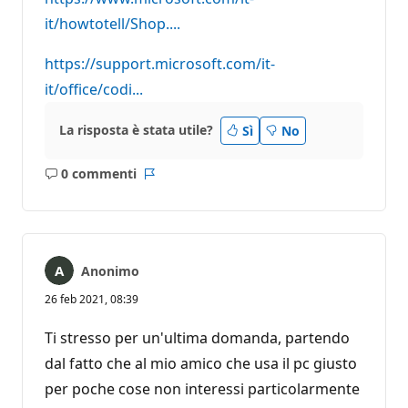
t
it/howtotell/Shop....
a
z
i
https://support.microsoft.com/it-
o
n
it/office/codi...
e
La risposta è stata utile?
Sì
No
0 commenti
Nessun
Report
commento
Anonimo
26 feb 2021, 08:39
Ti stresso per un'ultima domanda, partendo
dal fatto che al mio amico che usa il pc giusto
per poche cose non interessi particolarmente