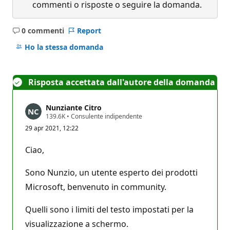
commenti o risposte o seguire la domanda.
0 commenti
Report
Nessun
commento
Ho la stessa domanda
Risposta accettata dall'autore della domanda
Nunziante Citro
P
139.6K
•
Consulente indipendente
u
29 apr 2021, 12:22
n
t
i
Ciao,
d
i
r
Sono Nunzio, un utente esperto dei prodotti
e
p
Microsoft, benvenuto in community.
u
t
Quelli sono i limiti del testo impostati per la
a
z
visualizzazione a schermo.
i