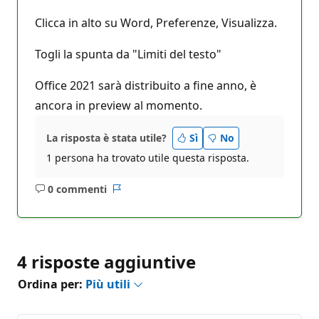
o
n
Clicca in alto su Word, Preferenze, Visualizza.
e
Togli la spunta da "Limiti del testo"
Office 2021 sarà distribuito a fine anno, è
ancora in preview al momento.
La risposta è stata utile?
Sì
No
1 persona ha trovato utile questa risposta.
0 commenti
Nessun
Report
commento
4 risposte aggiuntive
Ordina per:
Più utili