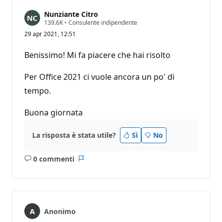
Nunziante Citro
P
139.6K
•
Consulente indipendente
u
29 apr 2021, 12:51
n
t
i
Benissimo! Mi fa piacere che hai risolto
d
i
r
Per Office 2021 ci vuole ancora un po' di
e
p
tempo.
u
t
Buona giornata
a
z
i
o
La risposta è stata utile?
Sì
No
n
e
0 commenti
Nessun
Report
commento
Anonimo