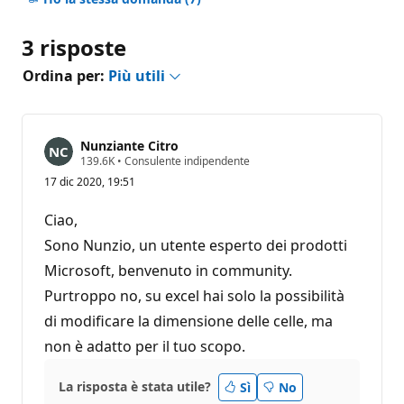
3 risposte
Ordina per:
Più utili
Nunziante Citro
P
139.6K
•
Consulente indipendente
u
17 dic 2020, 19:51
n
t
i
Ciao,
d
i
Sono Nunzio, un utente esperto dei prodotti
r
Microsoft, benvenuto in community.
e
p
Purtroppo no, su excel hai solo la possibilità
u
t
di modificare la dimensione delle celle, ma
a
z
non è adatto per il tuo scopo.
i
o
n
La risposta è stata utile?
Sì
No
e