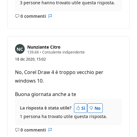
3 persone hanno trovato utile questa risposta.
0 commenti
Nessun
Report
commento
Nunziante Citro
P
139.6K
•
Consulente indipendente
u
18 dic 2020, 15:02
n
t
i
No, Corel Draw 4 è troppo vecchio per
d
i
windows 10.
r
e
p
Buona giornata anche a te
u
t
a
La risposta è stata utile?
Sì
No
z
i
1 persona ha trovato utile questa risposta.
o
n
0 commenti
e
Nessun
Report