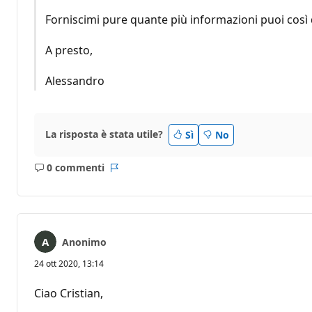
Forniscimi pure quante più informazioni puoi così 
A presto,
Alessandro
La risposta è stata utile?
Sì
No
0 commenti
Nessun
Report
commento
Anonimo
24 ott 2020, 13:14
Ciao Cristian,