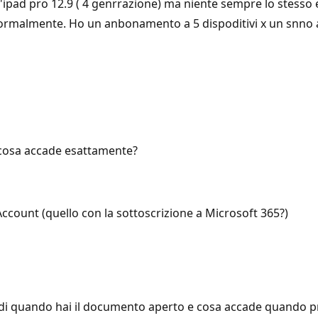
'ipad pro 12.9 ( 4 genrrazione) ma niente sempre lo stesso e p
 normalmente. Ho un anbonamento a 5 dispoditivi x un snno 
, cosa accade esattamente?
 Account (quello con la sottoscrizione a Microsoft 365?)
edi quando hai il documento aperto e cosa accade quando p