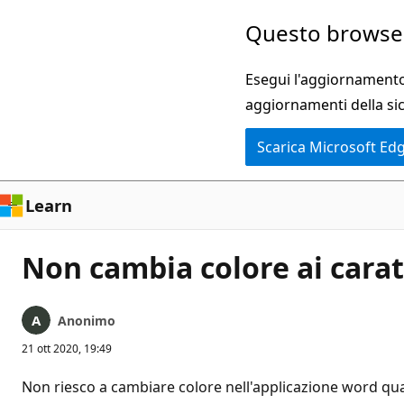
Ignora
Questo browser
e
passa
Esegui l'aggiornamento 
al
aggiornamenti della si
contenuto
Scarica Microsoft Ed
principale
Learn
Non cambia colore ai carat
Anonimo
21 ott 2020, 19:49
Non riesco a cambiare colore nell'applicazione word quand