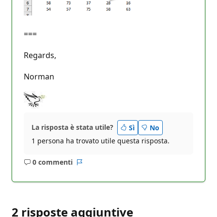
===
Regards,
Norman
La risposta è stata utile?
Sì
No
1 persona ha trovato utile questa risposta.
0 commenti
Nessun
Report
commento
2 risposte aggiuntive