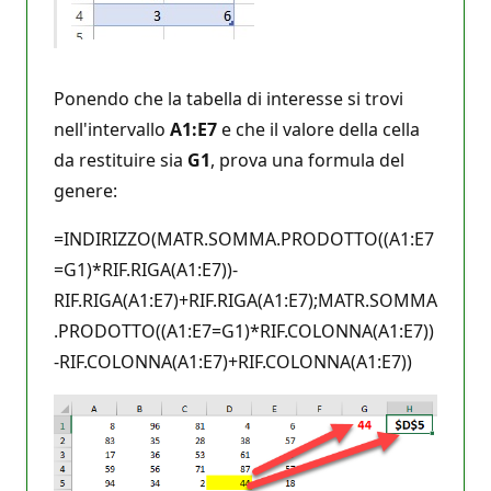
Ponendo che la tabella di interesse si trovi
nell'intervallo
A1:E7
e che il valore della cella
da restituire sia
G1
, prova una formula del
genere:
=INDIRIZZO(MATR.SOMMA.PRODOTTO((A1:E7
=G1)*RIF.RIGA(A1:E7))-
RIF.RIGA(A1:E7)+RIF.RIGA(A1:E7);MATR.SOMMA
.PRODOTTO((A1:E7=G1)*RIF.COLONNA(A1:E7))
-RIF.COLONNA(A1:E7)+RIF.COLONNA(A1:E7))