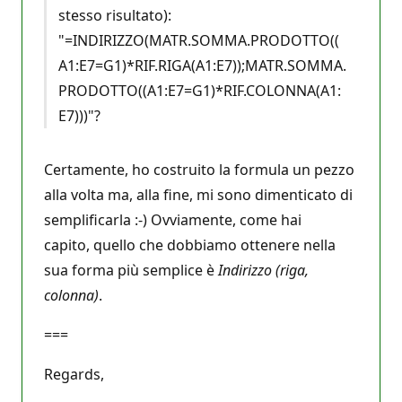
stesso risultato):
"=INDIRIZZO(MATR.SOMMA.PRODOTTO((
A1:E7=G1)*RIF.RIGA(A1:E7));MATR.SOMMA.
PRODOTTO((A1:E7=G1)*RIF.COLONNA(A1:
E7)))"?
Certamente, ho costruito la formula un pezzo
alla volta ma, alla fine, mi sono dimenticato di
semplificarla :-) Ovviamente, come hai
capito, quello che dobbiamo ottenere nella
sua forma più semplice è
Indirizzo (riga,
colonna)
.
===
Regards,