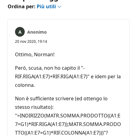
Ordina per:
Più utili
Anonimo
20 nov 2020, 19:14
Ottimo, Norman!
Però, scusa, non ho capito il "-
RIF.RIGA(A1:E7)+RIF.RIGA(A1:E7)" e idem per la
colonna.
Non è sufficiente scrivere (ed ottengo lo
stesso risultato):
"=INDIRIZZO(MATR.SOMMA.PRODOTTO((A1:E
7=G1)*RIF.RIGA(A1:E7));MATR.SOMMA.PRODO
TTO((A1:E7=G1)*RIF.COLONNA(A1:E7)))"?