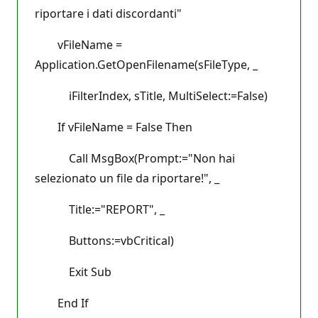
riportare i dati discordanti"
vFileName =
Application.GetOpenFilename(sFileType, _
iFilterIndex, sTitle, MultiSelect:=False)
If vFileName = False Then
Call MsgBox(Prompt:="Non hai
selezionato un file da riportare!", _
Title:="REPORT", _
Buttons:=vbCritical)
Exit Sub
End If