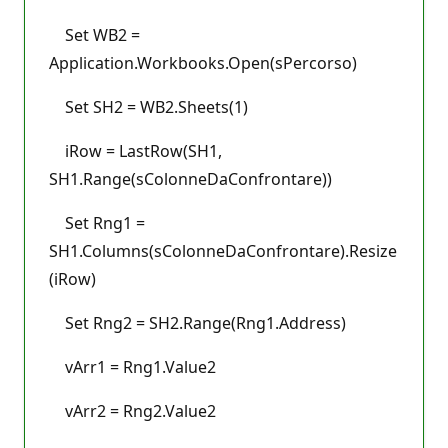
Set WB2 =
Application.Workbooks.Open(sPercorso)
Set SH2 = WB2.Sheets(1)
iRow = LastRow(SH1,
SH1.Range(sColonneDaConfrontare))
Set Rng1 =
SH1.Columns(sColonneDaConfrontare).Resize
(iRow)
Set Rng2 = SH2.Range(Rng1.Address)
vArr1 = Rng1.Value2
vArr2 = Rng2.Value2