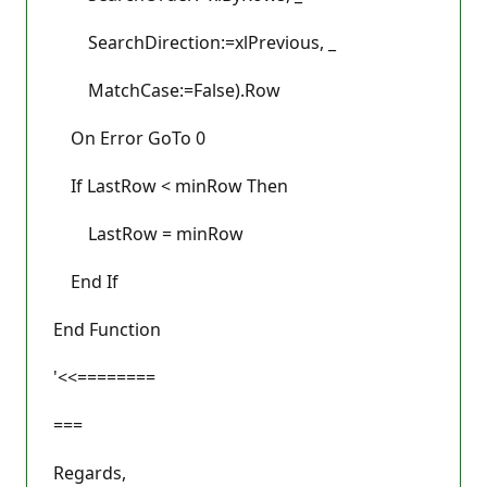
SearchDirection:=xlPrevious, _
MatchCase:=False).Row
On Error GoTo 0
If LastRow < minRow Then
LastRow = minRow
End If
End Function
'<<========
===
Regards,