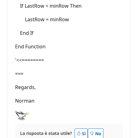
If LastRow < minRow Then
LastRow = minRow
End If
End Function
'<<========
===
Regards,
Norman
La risposta è stata utile?
Sì
No