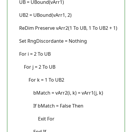
UB = UBound(vArr1)
UB2 = UBound(vArr1, 2)
ReDim Preserve vArr2(1 To UB, 1 To UB2 + 1)
Set RngDiscordante = Nothing
For i = 2 To UB
For j = 2 To UB
For k = 1 To UB2
bMatch = vArr2(i, k) = vArr1(j, k)
If bMatch = False Then
Exit For
End If