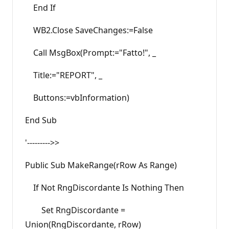
End If
WB2.Close SaveChanges:=False
Call MsgBox(Prompt:="Fatto!", _
Title:="REPORT", _
Buttons:=vbInformation)
End Sub
'--------->>
Public Sub MakeRange(rRow As Range)
If Not RngDiscordante Is Nothing Then
Set RngDiscordante =
Union(RngDiscordante, rRow)