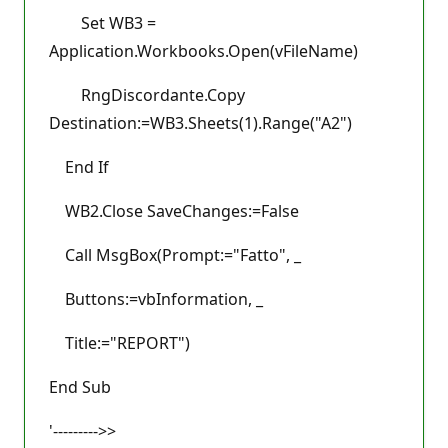
Set WB3 =
Application.Workbooks.Open(vFileName)
RngDiscordante.Copy
Destination:=WB3.Sheets(1).Range("A2")
End If
WB2.Close SaveChanges:=False
Call MsgBox(Prompt:="Fatto", _
Buttons:=vbInformation, _
Title:="REPORT")
End Sub
'--------->>