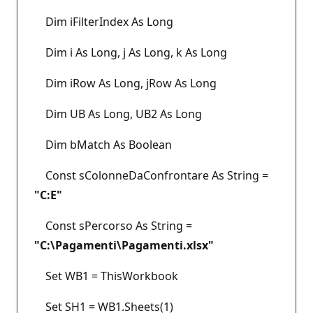
Dim iFilterIndex As Long
Dim i As Long, j As Long, k As Long
Dim iRow As Long, jRow As Long
Dim UB As Long, UB2 As Long
Dim bMatch As Boolean
Const sColonneDaConfrontare As String =
"C:E"
Const sPercorso As String =
"C:\Pagamenti\Pagamenti.xlsx"
Set WB1 = ThisWorkbook
Set SH1 = WB1.Sheets(1)