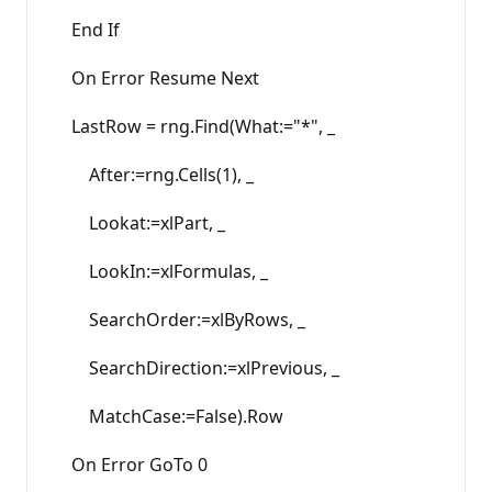
End If
On Error Resume Next
LastRow = rng.Find(What:="*", _
After:=rng.Cells(1), _
Lookat:=xlPart, _
LookIn:=xlFormulas, _
SearchOrder:=xlByRows, _
SearchDirection:=xlPrevious, _
MatchCase:=False).Row
On Error GoTo 0