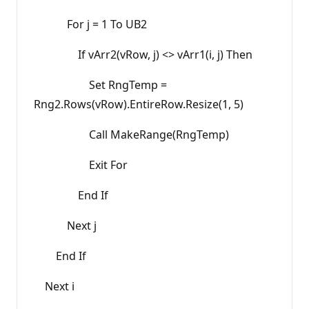
For j = 1 To UB2
If vArr2(vRow, j) <> vArr1(i, j) Then
Set RngTemp =
Rng2.Rows(vRow).EntireRow.Resize(1, 5)
Call MakeRange(RngTemp)
Exit For
End If
Next j
End If
Next i