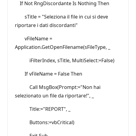
If Not RngDiscordante Is Nothing Then
sTitle = "Seleziona il file in cui si deve
riportare i dati discordanti"
vFileName =
Application.GetOpenFilename(sFileType, _
iFilterIndex, sTitle, MultiSelect:=False)
If vFileName = False Then
Call MsgBox(Prompt:="Non hai
selezionato un file da riportare!", _
Title:="REPORT", _
Buttons:=vbCritical)
Exit Sub