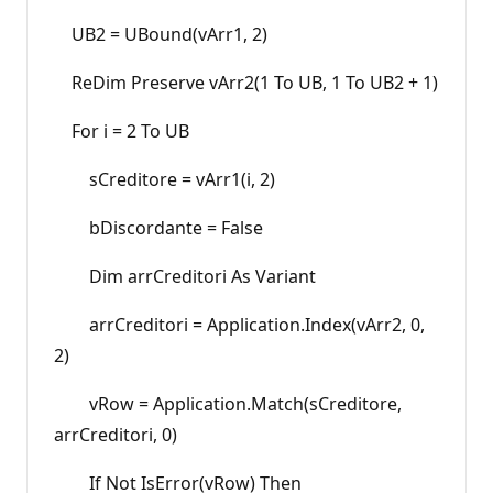
UB2 = UBound(vArr1, 2)
ReDim Preserve vArr2(1 To UB, 1 To UB2 + 1)
For i = 2 To UB
sCreditore = vArr1(i, 2)
bDiscordante = False
Dim arrCreditori As Variant
arrCreditori = Application.Index(vArr2, 0,
2)
vRow = Application.Match(sCreditore,
arrCreditori, 0)
If Not IsError(vRow) Then