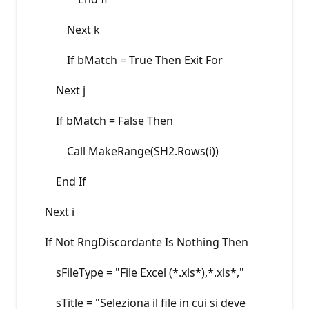
Next k
If bMatch = True Then Exit For
Next j
If bMatch = False Then
Call MakeRange(SH2.Rows(i))
End If
Next i
If Not RngDiscordante Is Nothing Then
sFileType = "File Excel (*.xls*),*.xls*,"
sTitle = "Seleziona il file in cui si deve