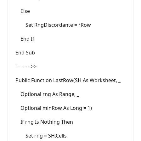
Else
Set RngDiscordante = rRow
End If
End Sub
'--------->>
Public Function LastRow(SH As Worksheet, _
Optional rng As Range, _
Optional minRow As Long = 1)
If rng Is Nothing Then
Set rng = SH.Cells