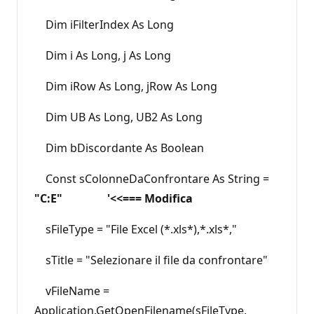
Dim iFilterIndex As Long
Dim i As Long, j As Long
Dim iRow As Long, jRow As Long
Dim UB As Long, UB2 As Long
Dim bDiscordante As Boolean
Const sColonneDaConfrontare As String =
"C:E" '<<=== Modifica
sFileType = "File Excel (*.xls*),*.xls*,"
sTitle = "Selezionare il file da confrontare"
vFileName =
Application.GetOpenFilename(sFileType, _