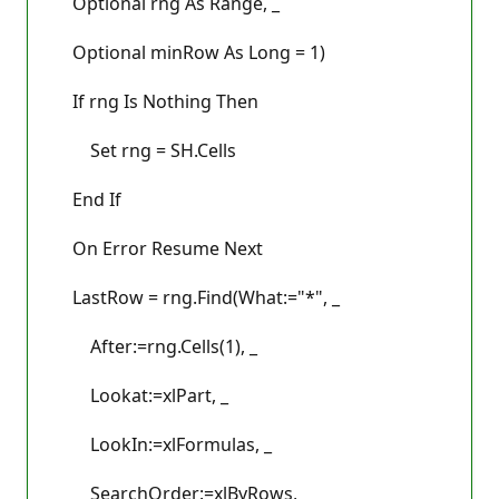
Optional rng As Range, _
Optional minRow As Long = 1)
If rng Is Nothing Then
Set rng = SH.Cells
End If
On Error Resume Next
LastRow = rng.Find(What:="*", _
After:=rng.Cells(1), _
Lookat:=xlPart, _
LookIn:=xlFormulas, _
SearchOrder:=xlByRows, _