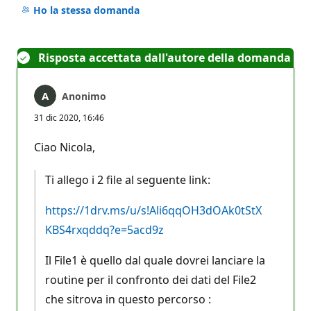
commento
Ho la stessa domanda
Risposta accettata dall'autore della domanda
Anonimo
31 dic 2020, 16:46
Ciao Nicola,
Ti allego i 2 file al seguente link:
https://1drv.ms/u/s!Ali6qqOH3dOAk0tStX
KBS4rxqddq?e=5acd9z
Il File1 è quello dal quale dovrei lanciare la
routine per il confronto dei dati del File2
che sitrova in questo percorso :