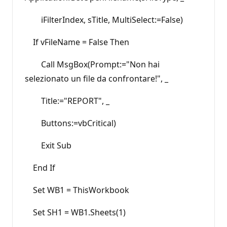
iFilterIndex, sTitle, MultiSelect:=False)
If vFileName = False Then
Call MsgBox(Prompt:="Non hai
selezionato un file da confrontare!", _
Title:="REPORT", _
Buttons:=vbCritical)
Exit Sub
End If
Set WB1 = ThisWorkbook
Set SH1 = WB1.Sheets(1)