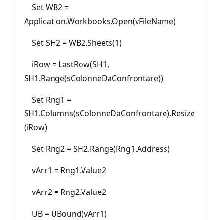
Set WB2 =
Application.Workbooks.Open(vFileName)
Set SH2 = WB2.Sheets(1)
iRow = LastRow(SH1,
SH1.Range(sColonneDaConfrontare))
Set Rng1 =
SH1.Columns(sColonneDaConfrontare).Resize
(iRow)
Set Rng2 = SH2.Range(Rng1.Address)
vArr1 = Rng1.Value2
vArr2 = Rng2.Value2
UB = UBound(vArr1)