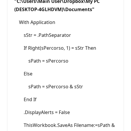
"C:\Users\Main User\Dropbox\My PC
(DESKTOP-4GLHDVM)\Documents"
With Application
sStr = .PathSeparator
If Right(sPercorso, 1) = sStr Then
sPath = sPercorso
Else
sPath = sPercorso & sStr
End If
.DisplayAlerts = False
ThisWorkbook.SaveAs Filename:=sPath &