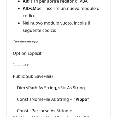
Alt+F11
per aprire l'editor di VBA
Alt+IM
per inserire un nuovo modulo di
codice
Nel nuovo modulo vuoto, incolla il
seguente codice:
'========>>
Option Explicit
'-------->>
Public Sub SaveFile()
Dim sPath As String, sStr As String
Const sNomeFile As String =
"Pippo"
Const sPercorso As String =