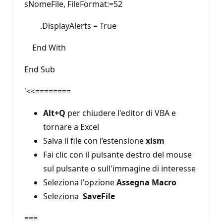
sNomeFile, FileFormat:=52
.DisplayAlerts = True
End With
End Sub
'<<========
Alt+Q
per chiudere l'editor di VBA e
tornare a Excel
Salva il file con l’estensione
xlsm
Fai clic con il pulsante destro del mouse
sul pulsante o sull'immagine di interesse
Seleziona l'opzione
Assegna Macro
Seleziona
SaveFile
===