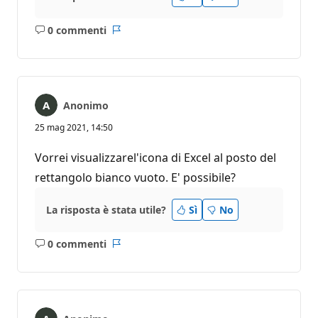
0 commenti
Nessun
Report
commento
Anonimo
25 mag 2021, 14:50
Vorrei visualizzarel'icona di Excel al posto del
rettangolo bianco vuoto. E' possibile?
La risposta è stata utile?
Sì
No
0 commenti
Nessun
Report
commento