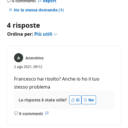
0 commenti
Report
Nessun
commento
Ho la stessa domanda
(1)
4 risposte
Ordina per:
Più utili
Anonimo
2 ago 2021, 09:12
Francesco hai risolto? Anche io ho il tuo
stesso problema
La risposta è stata utile?
Sì
No
0 commenti
Nessun
Report
commento