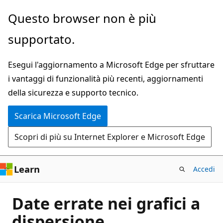
Ignora
Questo browser non è più
e
supportato.
passa
al
Esegui l'aggiornamento a Microsoft Edge per sfruttare
contenuto
i vantaggi di funzionalità più recenti, aggiornamenti
principale
della sicurezza e supporto tecnico.
Scarica Microsoft Edge
Scopri di più su Internet Explorer e Microsoft Edge
Learn
Accedi
Date errate nei grafici a
dispersione