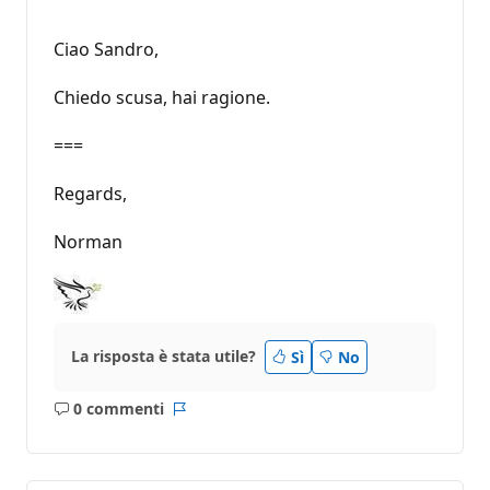
Ciao Sandro,
Chiedo scusa, hai ragione.
===
Regards,
Norman
La risposta è stata utile?
Sì
No
0 commenti
Nessun
Report
commento