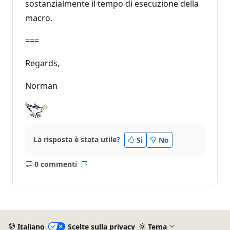
sostanzialmente il tempo di esecuzione della
macro.
===
Regards,
Norman
La risposta è stata utile?
Sì
No
0 commenti
Nessun
Report
commento
Italiano
Scelte sulla privacy
Tema