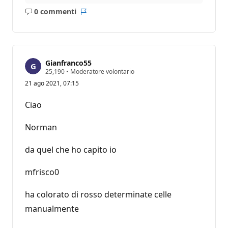
0 commenti
Nessun
Report
commento
Gianfranco55
P
25,190
•
Moderatore volontario
u
21 ago 2021, 07:15
n
t
i
Ciao
d
i
r
Norman
e
p
u
da quel che ho capito io
t
a
z
mfrisco0
i
o
ha colorato di rosso determinate celle
n
e
manualmente