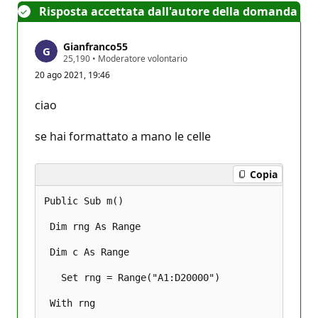
Risposta accettata dall'autore della domanda
Gianfranco55
P
25,190
•
Moderatore volontario
u
20 ago 2021, 19:46
n
t
i
ciao
d
i
r
se hai formattato a mano le celle
e
p
u
Copia
t
a
z
Public Sub m() 

i
o
 Dim rng As Range 

n
e
 Dim c As Range 

   Set rng = Range("A1:D20000") 

 With rng 
