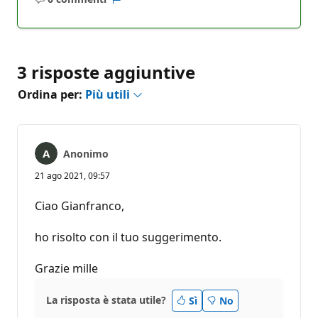
Nessun
Report
commento
3 risposte aggiuntive
Ordina per:
Più utili
Anonimo
21 ago 2021, 09:57
Ciao Gianfranco,
ho risolto con il tuo suggerimento.
Grazie mille
La risposta è stata utile?
Sì
No