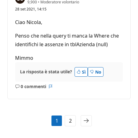
P
9,900
•
Moderatore volontario
u
28 set 2021, 14:15
n
t
i
Ciao Nicola,
d
i
r
Penso che nella query ti manca la Where che
e
p
identifichi le assenze in tblAzienda (null)
u
t
Mimmo
a
z
i
o
La risposta è stata utile?
Sì
No
n
e
0 commenti
Nessun
Report
commento
1
2