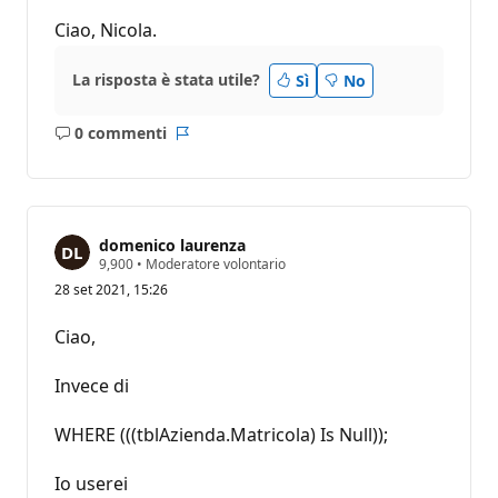
Ciao, Nicola.
La risposta è stata utile?
Sì
No
0 commenti
Nessun
Report
commento
domenico laurenza
P
9,900
•
Moderatore volontario
u
28 set 2021, 15:26
n
t
i
Ciao,
d
i
r
Invece di
e
p
u
WHERE (((tblAzienda.Matricola) Is Null));
t
a
z
Io userei
i