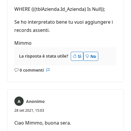
o
WHERE (((tblAzienda.Id_Azienda) Is Null));
n
e
Se ho interpretato bene tu vuoi aggiungere i
records assenti.
Mimmo
La risposta è stata utile?
Sì
No
0 commenti
Nessun
Report
commento
Anonimo
28 set 2021, 15:03
Ciao Mimmo, buona sera.