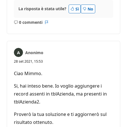
La risposta è stata utile?
Sì
No
0 commenti
Nessun
Report
commento
Anonimo
28 set 2021, 15:53
Ciao Mimmo.
Si, hai inteso bene. Io voglio aggiungere i
record assenti in tblAzienda, ma presenti in
tblAzienda2.
Proverò la tua soluzione e ti aggiornerò sul
risultato ottenuto.