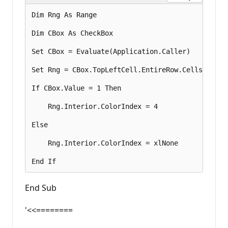
Dim Rng As Range 

Dim CBox As CheckBox 

Set CBox = Evaluate(Application.Caller) 

Set Rng = CBox.TopLeftCell.EntireRow.Cells(1) 

If CBox.Value = 1 Then 

    Rng.Interior.ColorIndex = 4 

Else 

    Rng.Interior.ColorIndex = xlNone 

End Sub
'<<========