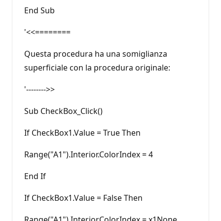
End Sub
'<<========
Questa procedura ha una somiglianza
superficiale con la procedura originale:
'-------->>
Sub CheckBox_Click()
If CheckBox1.Value = True Then
Range("A1").Interior.ColorIndex = 4
End If
If CheckBox1.Value = False Then
Range("A1").Interior.ColorIndex = x1None