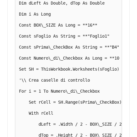
Dim dLeft As Double, dTop As Double 

Dim i As Long 

Const BOX\_SIZE As Long = **16** 

Const sFoglio As String = **"Foglio1"           
Const sPrima\_CheckBox As String = **"B4"       
Const Numero\_di\_Checkbox As Long = **10       
Set SH = ThisWorkbook.Worksheets(sFoglio)      

'\\ Crea caselle di controllo 

For i = 1 To Numero\_di\_Checkbox 

    Set rCell = SH.Range(sPrima\_CheckBox).Offset
    With rCell 

        dLeft = .Width / 2 - BOX\_SIZE / 2 + .Lef
        dTop = .Height / 2 - BOX\_SIZE / 2 + .Top