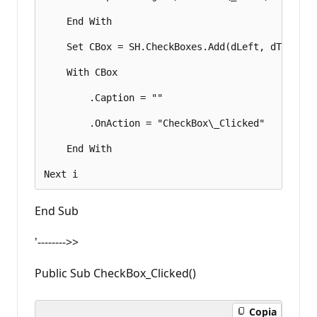
    End With 

    Set CBox = SH.CheckBoxes.Add(dLeft, dTop, BO
    With CBox 

        .Caption = "" 

        .OnAction = "CheckBox\_Clicked" 

    End With 

End Sub
'-------->>
Public Sub CheckBox_Clicked()
Copia