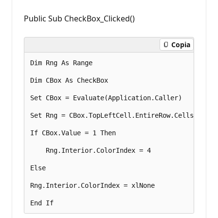
Public Sub CheckBox_Clicked()
Copia
Dim Rng As Range 

Dim CBox As CheckBox 

Set CBox = Evaluate(Application.Caller) 

Set Rng = CBox.TopLeftCell.EntireRow.Cells(1) 

If CBox.Value = 1 Then 

    Rng.Interior.ColorIndex = 4 

Else 

Rng.Interior.ColorIndex = xlNone 
