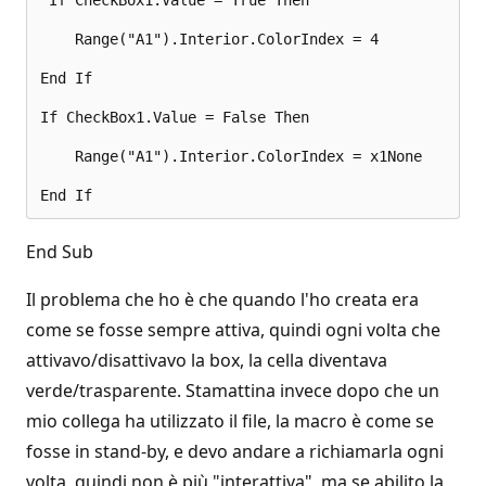
 If CheckBox1.Value = True Then 

    Range("A1").Interior.ColorIndex = 4 

End If 

If CheckBox1.Value = False Then 

    Range("A1").Interior.ColorIndex = x1None 

End Sub
Il problema che ho è che quando l'ho creata era
come se fosse sempre attiva, quindi ogni volta che
attivavo/disattivavo la box, la cella diventava
verde/trasparente. Stamattina invece dopo che un
mio collega ha utilizzato il file, la macro è come se
fosse in stand-by, e devo andare a richiamarla ogni
volta, quindi non è più "interattiva", ma se abilito la