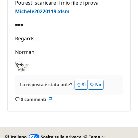
Potresti scaricare il mio file di prova
Michele20220119.xlsm
===
Regards,
Norman
La risposta è stata utile?
Sì
No
0 commenti
Nessun
Report
commento
Italiano
Scelte sulla privacy
Tema