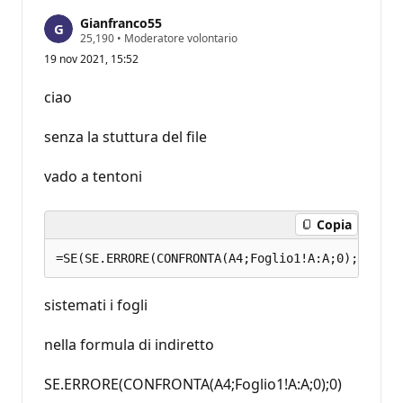
Gianfranco55
P
25,190
•
Moderatore volontario
u
19 nov 2021, 15:52
n
t
i
ciao
d
i
r
senza la stuttura del file
e
p
u
vado a tentoni
t
a
z
Copia
i
o
n
e
sistemati i fogli
nella formula di indiretto
SE.ERRORE(CONFRONTA(A4;Foglio1!A:A;0);0)