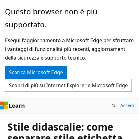
Ignora
Questo browser non è più
e
supportato.
passa
al
Esegui l'aggiornamento a Microsoft Edge per sfruttare
contenuto
i vantaggi di funzionalità più recenti, aggiornamenti
principale
della sicurezza e supporto tecnico.
Scarica Microsoft Edge
Scopri di più su Internet Explorer e Microsoft Edge
Learn
Accedi
Stile didascalie: come
separare stile etichetta