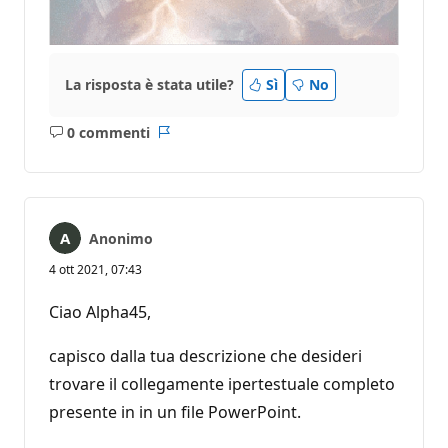
La risposta è stata utile?
Sì
No
0 commenti
Nessun
Report
commento
Anonimo
4 ott 2021, 07:43
Ciao Alpha45,
capisco dalla tua descrizione che desideri
trovare il collegamente ipertestuale completo
presente in in un file PowerPoint.