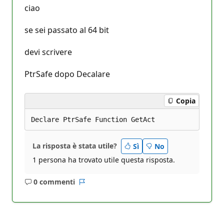
i
ciao
d
i
r
se sei passato al 64 bit
e
p
u
devi scrivere
t
a
z
PtrSafe dopo Decalare
i
o
n
Copia
e
La risposta è stata utile?
Sì
No
1 persona ha trovato utile questa risposta.
0 commenti
Nessun
Report
commento