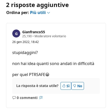
2 risposte aggiuntive
Ordina per:
Più utili
Gianfranco55
P
25,190
•
Moderatore volontario
u
26 gen 2022, 18:42
n
t
i
stupidaggini?
d
i
r
non hai idea quanti sono andati in difficoltà
e
p
u
per quel PTRSAFE😀
t
a
z
La risposta è stata utile?
Sì
No
i
o
n
0 commenti
e
Nessun
Report
commento