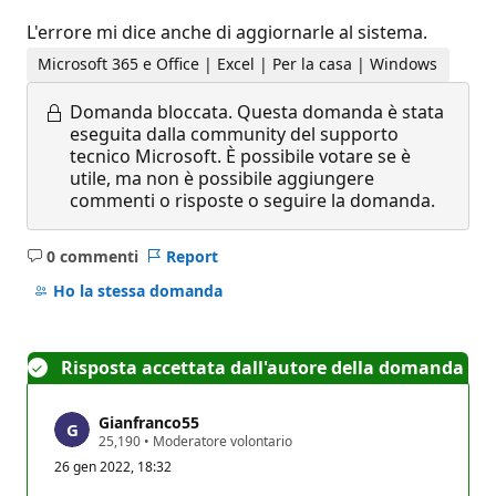
L'errore mi dice anche di aggiornarle al sistema.
Microsoft 365 e Office | Excel | Per la casa | Windows
Domanda bloccata.
Questa domanda è stata
eseguita dalla community del supporto
tecnico Microsoft. È possibile votare se è
utile, ma non è possibile aggiungere
commenti o risposte o seguire la domanda.
0 commenti
Report
Nessun
commento
Ho la stessa domanda
Risposta accettata dall'autore della domanda
Gianfranco55
P
25,190
•
Moderatore volontario
u
26 gen 2022, 18:32
n
t