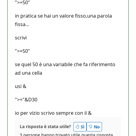
">=50"
in pratica se hai un valore fisso,una parola
fissa...
scrivi
">=50"
se quel 50 è una variabile che fa riferimento
ad una cella
usi &
">="&D30
io per vizio scrivo sempre con il &
La risposta è stata utile?
Sì
No
3 persone hanno trovato utile questa risposta.