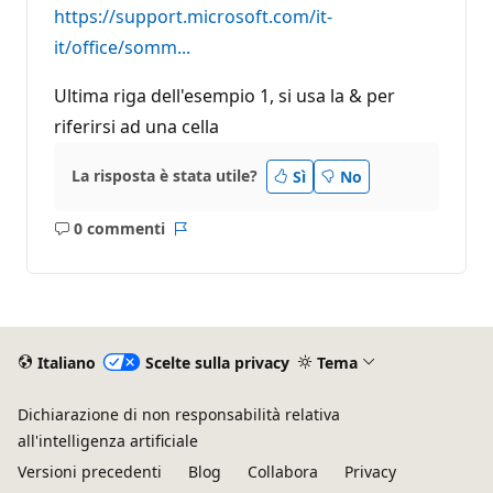
a
https://support.microsoft.com/it-
z
i
it/office/somm...
o
n
e
Ultima riga dell'esempio 1, si usa la & per
riferirsi ad una cella
La risposta è stata utile?
Sì
No
0 commenti
Nessun
Report
commento
Italiano
Scelte sulla privacy
Tema
Dichiarazione di non responsabilità relativa
all'intelligenza artificiale
Versioni precedenti
Blog
Collabora
Privacy