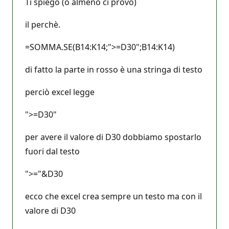
Ti spiego (o almeno ci provo)
e
p
u
il perchè.
t
a
z
=SOMMA.SE(B14:K14;">=D30";B14:K14)
i
o
di fatto la parte in rosso è una stringa di testo
n
e
perciò excel legge
">=D30"
per avere il valore di D30 dobbiamo spostarlo
fuori dal testo
">="&D30
ecco che excel crea sempre un testo ma con il
valore di D30