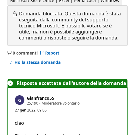
Microsoft 365 e Office | Excel | Per la casa | Windows
Domanda bloccata.
Questa domanda è stata
eseguita dalla community del supporto
tecnico Microsoft. È possibile votare se è
utile, ma non è possibile aggiungere
commenti o risposte o seguire la domanda.
0 commenti
Report
Nessun
commento
Ho la stessa domanda
Risposta accettata dall'autore della domanda
Gianfranco55
P
25,190
•
Moderatore volontario
u
27 gen 2022, 09:05
n
t
i
ciao
d
i
r