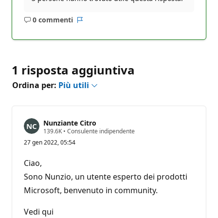
0 commenti
Nessun
Report
commento
1 risposta aggiuntiva
Ordina per:
Più utili
Nunziante Citro
P
139.6K
•
Consulente indipendente
u
27 gen 2022, 05:54
n
t
i
Ciao,
d
i
Sono Nunzio, un utente esperto dei prodotti
r
Microsoft, benvenuto in community.
e
p
u
Vedi qui
t