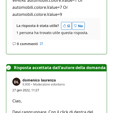
WHERE automobili.colore.Value=1 Or
automobili.colore.Value=7 Or
automobili.colore.Value=9
La risposta è stata utile?
Sì
No
1 persona ha trovato utile questa risposta.
0 commenti
Nessun
Report
commento
Risposta accettata dall'autore della domanda
domenico laurenza
P
9,900
•
Moderatore volontario
u
27 gen 2022, 11:27
n
t
i
Ciao,
d
i
r
Devi raggruppare. Con il click di destra del