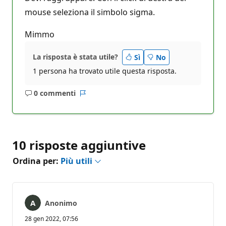
e
p
mouse seleziona il simbolo sigma.
u
t
Mimmo
a
z
i
o
La risposta è stata utile?
Sì
No
n
1 persona ha trovato utile questa risposta.
e
0 commenti
Nessun
Report
commento
10 risposte aggiuntive
Ordina per:
Più utili
Anonimo
28 gen 2022, 07:56