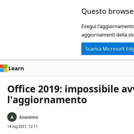
Ignora
Questo browser
e
passa
Esegui l'aggiornamento 
al
aggiornamenti della si
contenuto
Scarica Microsoft Ed
principale
Learn
Office 2019: impossibile a
l'aggiornamento
Anonimo
18 lug 2021, 12:11