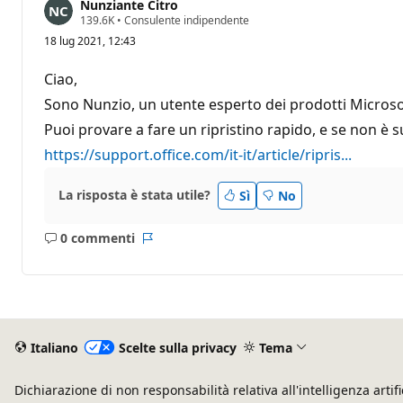
Nunziante Citro
P
139.6K
•
Consulente indipendente
u
18 lug 2021, 12:43
n
t
i
Ciao,
d
i
Sono Nunzio, un utente esperto dei prodotti Micros
r
Puoi provare a fare un ripristino rapido, e se non è su
e
p
https://support.office.com/it-it/article/ripris...
u
t
a
La risposta è stata utile?
z
Sì
No
i
o
n
0 commenti
Nessun
Report
e
commento
Italiano
Scelte sulla privacy
Tema
Dichiarazione di non responsabilità relativa all'intelligenza artifi