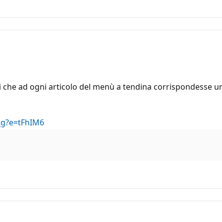
orrei che ad ogni articolo del menù a tendina corrispondesse
_g?e=tFhIM6