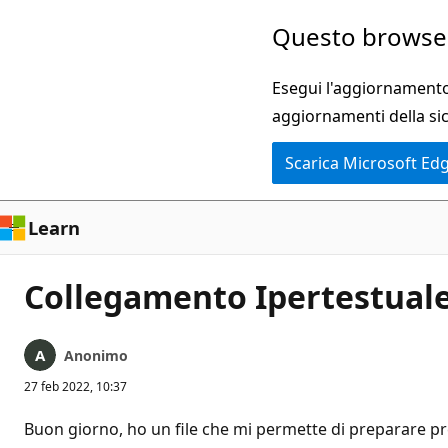
Ignora
Questo browser
e
passa
Esegui l'aggiornamento 
al
aggiornamenti della si
contenuto
Scarica Microsoft Ed
principale
Learn
Collegamento Ipertestual
Anonimo
27 feb 2022, 10:37
Buon giorno, ho un file che mi permette di preparare pr