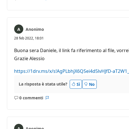
Nessun
Report
commento
Anonimo
28 feb 2022, 18:01
Buona sera Daniele, il link fa riferimento al file, v
Grazie Alessio
https://1drv.ms/x/s!AgPLbhjX6QSei4d5lvHJfD-aT2W1
La risposta è stata utile?
Sì
No
0 commenti
Nessun
Report
commento
Anonimo