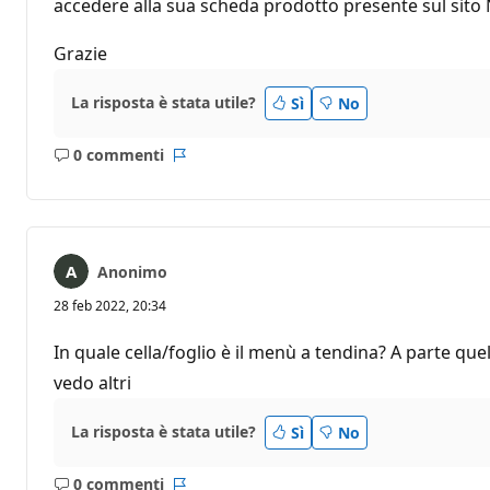
accedere alla sua scheda prodotto presente sul sito 
Grazie
La risposta è stata utile?
Sì
No
0 commenti
Nessun
Report
commento
Anonimo
28 feb 2022, 20:34
In quale cella/foglio è il menù a tendina? A parte qu
vedo altri
La risposta è stata utile?
Sì
No
0 commenti