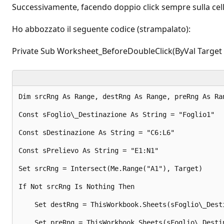
Successivamente, facendo doppio click sempre sulla cell
Ho abbozzato il seguente codice (strampalato):
Private Sub Worksheet_BeforeDoubleClick(ByVal Target 
Dim srcRng As Range, destRng As Range, preRng As Ran
Const sFoglio\_Destinazione As String = "Foglio1" 

Const sDestinazione As String = "C6:L6" 

Const sPrelievo As String = "E1:N1" 

Set srcRng = Intersect(Me.Range("A1"), Target) 

If Not srcRng Is Nothing Then 

    Set destRng = ThisWorkbook.Sheets(sFoglio\_Desti
    Set preRng = ThisWorkbook.Sheets(sFoglio\_Destin