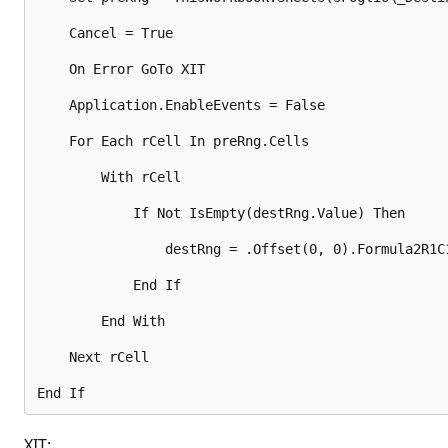
    Cancel = True 

    On Error GoTo XIT 

    Application.EnableEvents = False 

    For Each rCell In preRng.Cells 

        With rCell 

            If Not IsEmpty(destRng.Value) Then 

                destRng = .Offset(0, 0).Formula2R1C1
            End If 

        End With 

    Next rCell 

XIT: