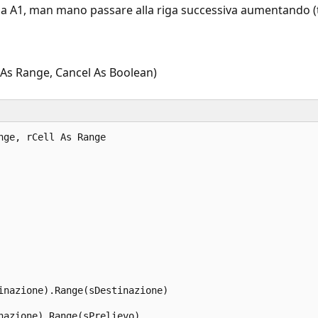
a A1, man mano passare alla riga successiva aumentando (tram
As Range, Cancel As Boolean)
ge, rCell As Range 

nazione).Range(sDestinazione) 

azione).Range(sPrelievo) 
