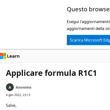
Ignora
Questo browser
e
passa
Esegui l'aggiornamento 
al
aggiornamenti della si
contenuto
Scarica Microsoft Ed
principale
Learn
Applicare formula R1C1
Anonimo
4 gen 2022, 23:13
Salve,