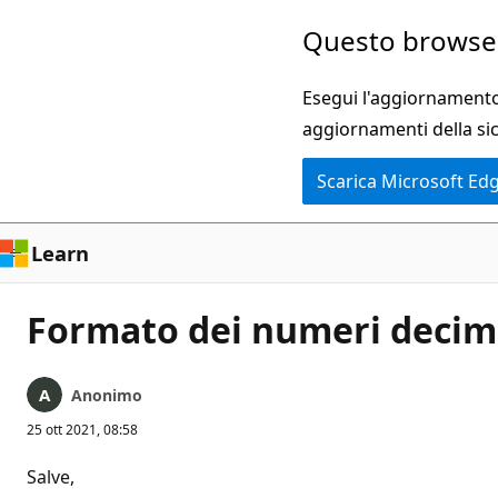
Ignora
Questo browser
e
passa
Esegui l'aggiornamento 
al
aggiornamenti della si
contenuto
Scarica Microsoft Ed
principale
Learn
Formato dei numeri decima
Anonimo
25 ott 2021, 08:58
Salve,