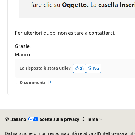
Per ulteriori dubbi non esitare a contattarci.
Grazie,
Mauro
La risposta è stata utile?
Sì
No
0 commenti
Nessun
Report
commento
Italiano
Scelte sulla privacy
Tema
Dichiarazione di non responsabilità relativa all'intelligenza artifi