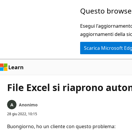
Ignora
Questo browser
e
passa
Esegui l'aggiornamento 
al
aggiornamenti della si
contenuto
Scarica Microsoft Ed
principale
Learn
File Excel si riaprono aut
Anonimo
28 giu 2022, 10:15
Buongiorno, ho un cliente con questo problema: