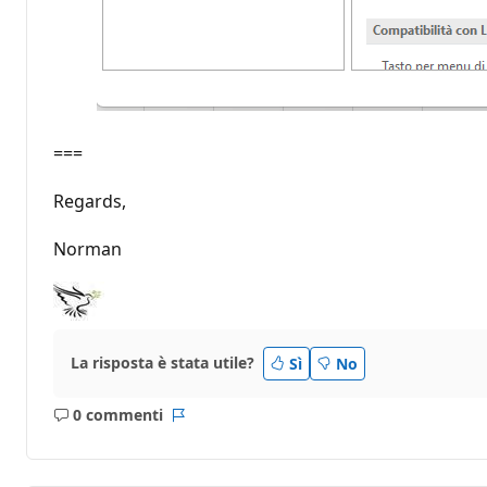
===
Regards,
Norman
La risposta è stata utile?
Sì
No
0 commenti
Nessun
Report
commento