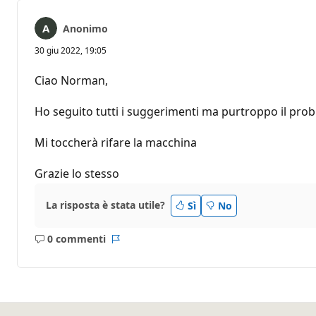
Anonimo
30 giu 2022, 19:05
Ciao Norman,
Ho seguito tutti i suggerimenti ma purtroppo il prob
Mi toccherà rifare la macchina
Grazie lo stesso
La risposta è stata utile?
Sì
No
0 commenti
Nessun
Report
commento