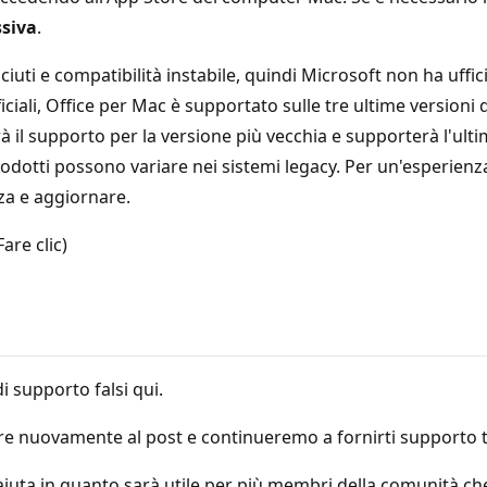
ssiva
.
ciuti e compatibilità instabile, quindi Microsoft non ha uff
ficiali, Office per Mac è supportato sulle tre ultime versioni 
il supporto per la versione più vecchia e supporterà l'ulti
prodotti possono variare nei sistemi legacy. Per un'esperienz
nza e aggiornare.
Fare clic)
i supporto falsi qui.
ere nuovamente al post e continueremo a fornirti supporto 
 aiuta in quanto sarà utile per più membri della comunità ch