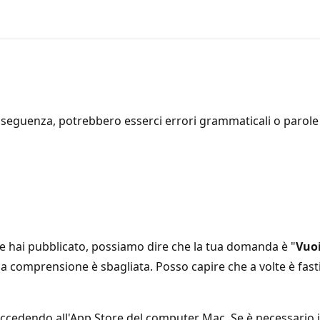
seguenza, potrebbero esserci errori grammaticali o parole i
e hai pubblicato, possiamo dire che la tua domanda è "
Vuoi
mia comprensione è sbagliata. Posso capire che a volte è fast
edendo all'App Store del computer Mac. Se è necessario inst