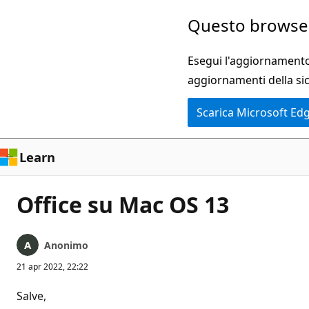
Ignora
Questo browser
e
passa
Esegui l'aggiornamento 
al
aggiornamenti della si
contenuto
Scarica Microsoft Ed
principale
Learn
Office su Mac OS 13
Anonimo
21 apr 2022, 22:22
Salve,