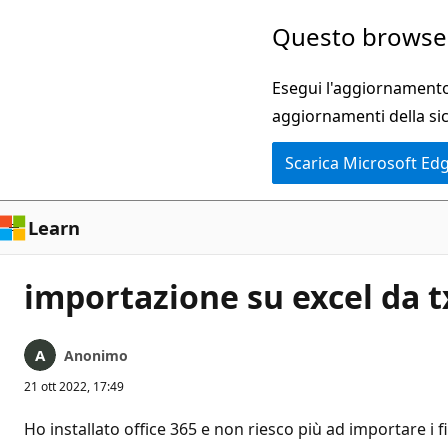
Ignora
Questo browser
e
passa
Esegui l'aggiornamento 
al
aggiornamenti della si
contenuto
Scarica Microsoft Ed
principale
Learn
importazione su excel da t
Anonimo
21 ott 2022, 17:49
Ho installato office 365 e non riesco più ad importare i f