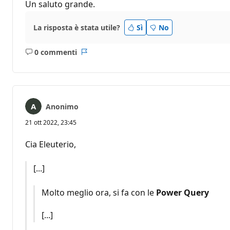
Un saluto grande.
La risposta è stata utile?
Sì
No
0 commenti
Nessun
Report
commento
Anonimo
21 ott 2022, 23:45
Cia Eleuterio,
[...]
Molto meglio ora, si fa con le
Power Query
[...]