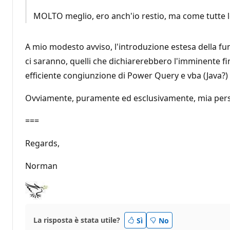
MOLTO meglio, ero anch'io restio, ma come tutte le 
A mio modesto avviso, l'introduzione estesa della fu
ci saranno, quelli che dichiarerebbero l'imminente f
efficiente congiunzione di Power Query e vba (Java?) 
Ovviamente, puramente ed esclusivamente, mia pers
===
Regards,
Norman
La risposta è stata utile?
Sì
No