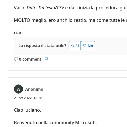
Vai in
Dati
-
Da testo/CSV
e da lì inizia la procedura gu
MOLTO meglio, ero anch'io restio, ma come tutte le co
ciao.
La risposta è stata utile?
Sì
No
0 commenti
Nessun
Report
commento
Anonimo
21 ott 2022, 18:28
Ciao luciano,
Benvenuto nella community Microsoft.