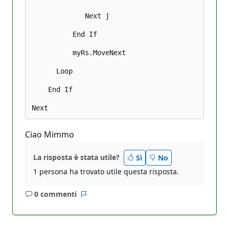
             Next j 

          End If 

          myRs.MoveNext 

      Loop 

    End If 

Ciao Mimmo
La risposta è stata utile?
Sì
No
1 persona ha trovato utile questa risposta.
0 commenti
Nessun
Report
commento