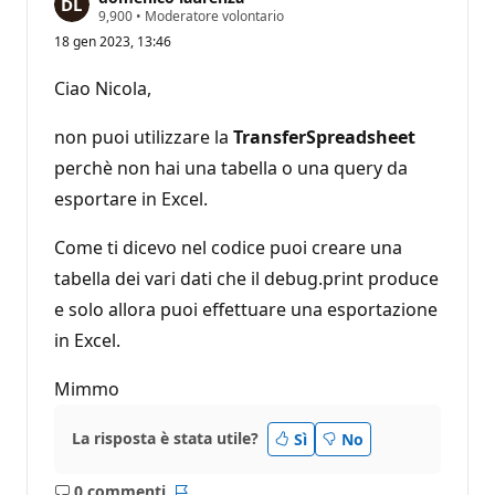
P
9,900
•
Moderatore volontario
u
18 gen 2023, 13:46
n
t
i
Ciao Nicola,
d
i
r
non puoi utilizzare la
TransferSpreadsheet
e
p
perchè non hai una tabella o una query da
u
esportare in Excel.
t
a
z
Come ti dicevo nel codice puoi creare una
i
o
tabella dei vari dati che il debug.print produce
n
e
e solo allora puoi effettuare una esportazione
in Excel.
Mimmo
La risposta è stata utile?
Sì
No
0 commenti