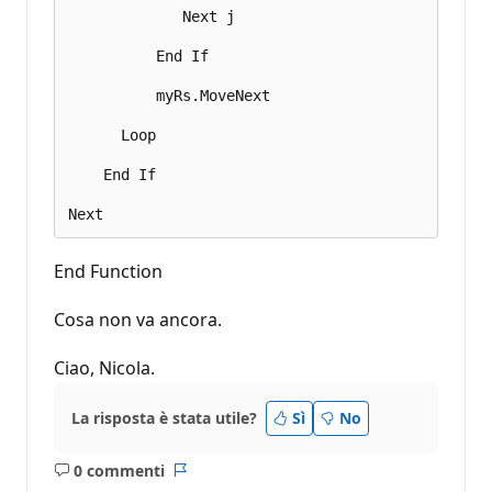
             Next j 

          End If 

          myRs.MoveNext 

      Loop 

    End If 

End Function
Cosa non va ancora.
Ciao, Nicola.
La risposta è stata utile?
Sì
No
0 commenti
Nessun
Report