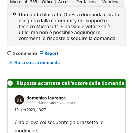
Microsoft 365 e Office | Access | Per la casa | Windows
Domanda bloccata.
Questa domanda è stata
eseguita dalla community del supporto
tecnico Microsoft. È possibile votare se è
utile, ma non è possibile aggiungere
commenti o risposte o seguire la domanda.
0 commenti
Report
Nessun
commento
Ho la stessa domanda
Risposta accettata dall'autore della domanda
domenico laurenza
P
9,900
•
Moderatore volontario
u
19 gen 2023, 13:27
n
t
i
Ciao prova col seguente (in grassetto le
d
i
modifiche)