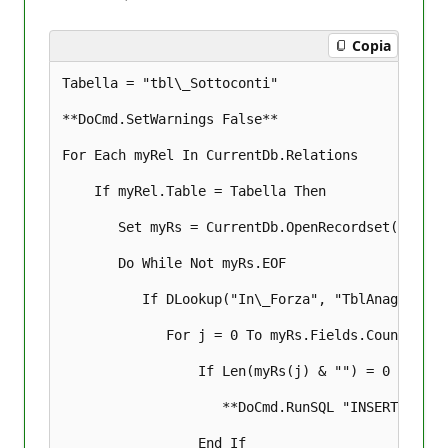
r
e
p
Copia
u
t
a
Tabella = "tbl\_Sottoconti" 

z
i
**DoCmd.SetWarnings False** 

o
n
e
For Each myRel In CurrentDb.Relations 

    If myRel.Table = Tabella Then 

       Set myRs = CurrentDb.OpenRecordset("Selec
       Do While Not myRs.EOF 

          If DLookup("In\_Forza", "TblAnagrafica
             For j = 0 To myRs.Fields.Count - 1 

                 If Len(myRs(j) & "") = 0 Then 

                    **DoCmd.RunSQL "INSERT INTO 
                 End If 
