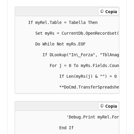
Copia
    If myRel.Table = Tabella Then 

       Set myRs = CurrentDb.OpenRecordset("Selec
       Do While Not myRs.EOF 

          If DLookup("In\_Forza", "TblAnagrafica
             For j = 0 To myRs.Fields.Count - 1 

                 If Len(myRs(j) & "") = 0 Then 

Copia
                    'Debug.Print myRel.ForeignTa
                 End If 
