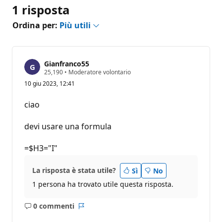
1 risposta
Ordina per:
Più utili
Gianfranco55
P
25,190
•
Moderatore volontario
u
10 giu 2023, 12:41
n
t
i
ciao
d
i
r
devi usare una formula
e
p
u
=$H3="I"
t
a
z
La risposta è stata utile?
Sì
No
i
o
1 persona ha trovato utile questa risposta.
n
e
0 commenti
Nessun
Report
commento