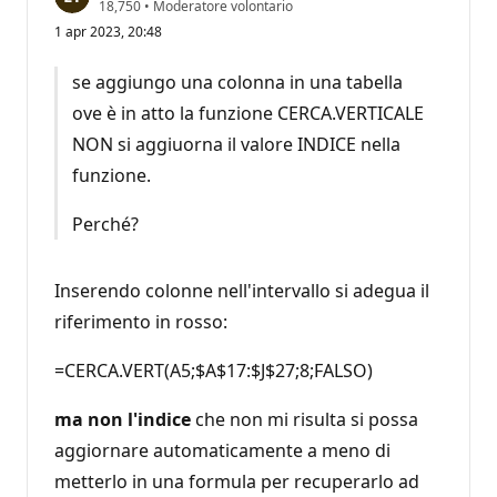
P
18,750
•
Moderatore volontario
u
1 apr 2023, 20:48
n
t
i
se aggiungo una colonna in una tabella
d
i
ove è in atto la funzione CERCA.VERTICALE
r
e
NON si aggiuorna il valore INDICE nella
p
u
funzione.
t
a
z
Perché?
i
o
n
e
Inserendo colonne nell'intervallo si adegua il
riferimento in rosso:
=CERCA.VERT(A5;$A$17:$J$27;8;FALSO)
ma non l'indice
che non mi risulta si possa
aggiornare automaticamente a meno di
metterlo in una formula per recuperarlo ad