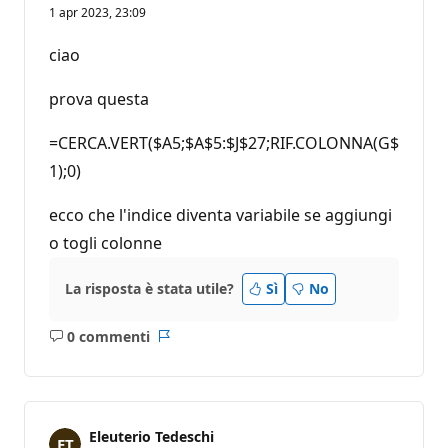
u
1 apr 2023, 23:09
n
t
i
ciao
d
i
r
prova questa
e
p
u
=CERCA.VERT($A5;$A$5:$J$27;RIF.COLONNA(G$
t
1);0)
a
z
i
ecco che l'indice diventa variabile se aggiungi
o
n
o togli colonne
e
La risposta è stata utile?
Sì
No
0 commenti
Nessun
Report
commento
Eleuterio Tedeschi