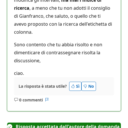
modifica gli intervalli,
ma mai l'indice di
ricerca
, a meno che tu non adotti il consiglio
di Gianfranco, che saluto, o quello che ti
avevo proposto con la ricerca dell'etichetta di
colonna.
Sono contento che tu abbia risolto e non
dimenticare di contrassegnare risolta la
discussione,
ciao.
La risposta è stata utile?
Sì
No
0 commenti
Nessun
Report
commento
Risposta accettata dall'autore della domanda