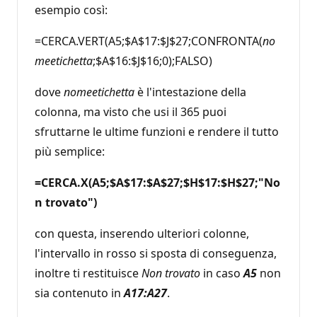
esempio così:
=CERCA.VERT(A5;$A$17:$J$27;CONFRONTA(
no
meetichetta
;$A$16:$J$16;0);FALSO)
dove
nomeetichetta
è l'intestazione della
colonna, ma visto che usi il 365 puoi
sfruttarne le ultime funzioni e rendere il tutto
più semplice:
=CERCA.X(A5;$A$17:$A$27;$H$17:$H$27;"No
n trovato")
con questa, inserendo ulteriori colonne,
l'intervallo in rosso si sposta di conseguenza,
inoltre ti restituisce
Non trovato
in caso
A5
non
sia contenuto in
A17:A27
.