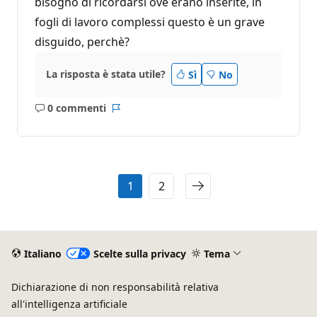
bisogno di ricordarsi ove erano inserite, in
fogli di lavoro complessi questo è un grave
disguido, perchè?
La risposta è stata utile?
Sì
No
0 commenti
Nessun
Report
commento
1
2
Italiano
Scelte sulla privacy
Tema
Dichiarazione di non responsabilità relativa
all'intelligenza artificiale