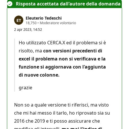
Risposta accettata dall'autore della domanda
Eleuterio Tedeschi
P
18,750
•
Moderatore volontario
u
2 apr 2023, 14:52
n
t
i
Ho utilizzato CERCA.X ed il problema si è
d
i
risolto, ma
con versioni precedenti di
r
e
excel il problema non si verificava e la
p
u
funzione si aggiornava con l'aggiunta
t
di nuove colonne.
a
z
i
grazie
o
n
e
Non so a quale versione ti riferisci, ma visto
che mi hai messo il tarlo, ho riprovato sia su
2016 che 2019 e ti posso assicurare che