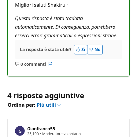
Migliori saluti Shakiru ·
Questa risposta è stata tradotta
automaticamente. Di conseguenza, potrebbero
esserci errori grammaticali o espressioni strane.
La risposta è stata utile?
Sì
No
0 commenti
Nessun
Report
commento
4 risposte aggiuntive
Ordina per:
Più utili
Gianfranco55
P
25,190
•
Moderatore volontario