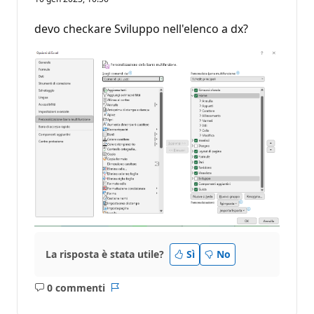
devo checkare Sviluppo nell'elenco a dx?
La risposta è stata utile?
Sì
No
0 commenti
Nessun
Report
commento