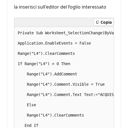
p
u
la inserisci sull'editor del foglio interessato
t
a
z
Copia
i
o
n
Private Sub Worksheet_SelectionChange(ByVal Targe
e
Application.EnableEvents = False 

Range("L4").ClearComments 

If Range("L4") > 0 Then 

    Range("L4").AddComment 

    Range("L4").Comment.Visible = True 

    Range("L4").Comment.Text Text:="ACQUISTA" 

    Else 

    Range("L4").ClearComments 

   End If 
