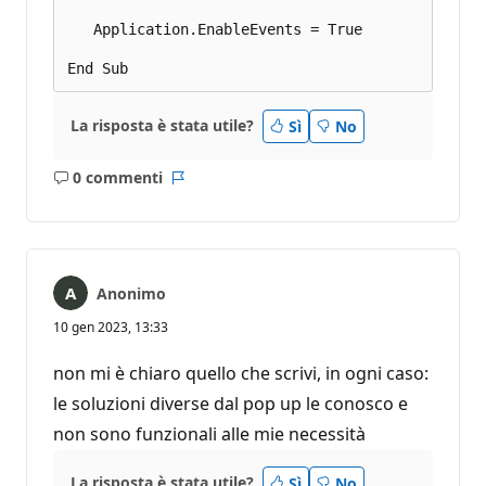
   Application.EnableEvents = True 

La risposta è stata utile?
Sì
No
0 commenti
Nessun
Report
commento
Anonimo
10 gen 2023, 13:33
non mi è chiaro quello che scrivi, in ogni caso:
le soluzioni diverse dal pop up le conosco e
non sono funzionali alle mie necessità
La risposta è stata utile?
Sì
No