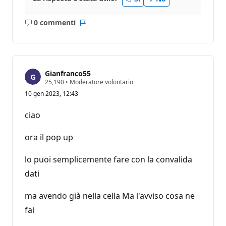
0 commenti
Nessun
Report
commento
Gianfranco55
P
25,190
•
Moderatore volontario
u
10 gen 2023, 12:43
n
t
i
ciao
d
i
r
ora il pop up
e
p
u
lo puoi semplicemente fare con la convalida
t
dati
a
z
i
ma avendo già nella cella Ma l'avviso cosa ne
o
n
fai
e