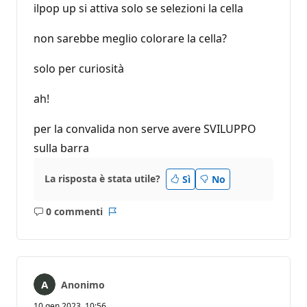
ilpop up si attiva solo se selezioni la cella
non sarebbe meglio colorare la cella?
solo per curiosità
ah!
per la convalida non serve avere SVILUPPO
sulla barra
La risposta è stata utile?
Sì
No
0 commenti
Nessun
Report
commento
Anonimo
10 gen 2023, 10:56