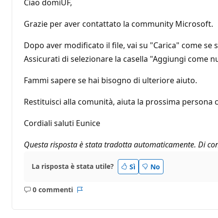
Ciao domiUF,
Grazie per aver contattato la community Microsoft.
Dopo aver modificato il file, vai su "Carica" come se 
Assicurati di selezionare la casella "Aggiungi come nuo
Fammi sapere se hai bisogno di ulteriore aiuto.
Restituisci alla comunità, aiuta la prossima persona 
Cordiali saluti Eunice
Questa risposta è stata tradotta automaticamente. Di con
La risposta è stata utile?
Sì
No
0 commenti
Nessun
Report
commento