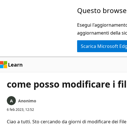
Ignora
Questo browser
e
passa
Esegui l'aggiornamento 
al
aggiornamenti della si
contenuto
Scarica Microsoft Ed
principale
Learn
come posso modificare i fil
Anonimo
6 feb 2023, 12:52
Ciao a tutti. Sto cercando da giorni di modificare dei File