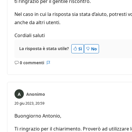
ti ringrazio per il gentile riscontro.
Nel caso in cui la risposta sia stata d’aiuto, potres
anche da altri utenti.
Cordiali saluti
La risposta è stata utile?
Sì
No
0 commenti
Nessun
Report
commento
Anonimo
20 giu 2023, 20:59
Buongiorno Antonio,
Ti ringrazio per il chiarimento. Proverò ad utilizzar