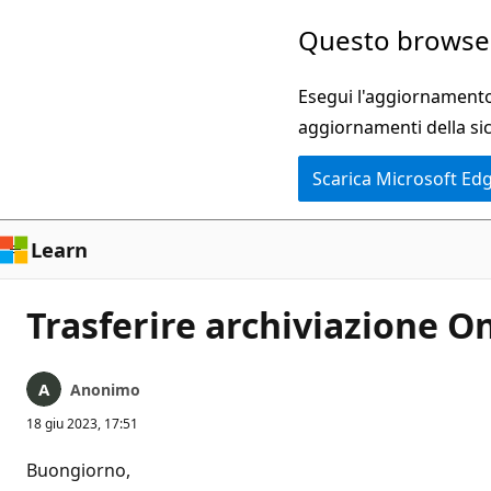
Ignora
Questo browser
e
passa
Esegui l'aggiornamento 
al
aggiornamenti della si
contenuto
Scarica Microsoft Ed
principale
Learn
Trasferire archiviazione O
Anonimo
18 giu 2023, 17:51
Buongiorno,