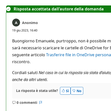
Risposta accettata dall'autore della domanda
Anonimo
19 giu 2023, 16:40
Buongiorno Emanuele, purtroppo, non è possibile modif
sarà necessario scaricare le cartelle di OneDrive for 
seguente articolo
Trasferire file in OneDrive person
riscontro.
Cordiali saluti
Nel caso in cui la risposta sia stata d’aiu
anche da altri utenti.
La risposta è stata utile?
Sì
No
0 commenti
Nessun
Report
commento