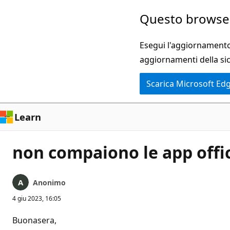
Ignora
Questo browser
e
passa
Esegui l'aggiornamento 
al
aggiornamenti della si
contenuto
Scarica Microsoft Ed
principale
Learn
non compaiono le app offi
Anonimo
4 giu 2023, 16:05
Buonasera,