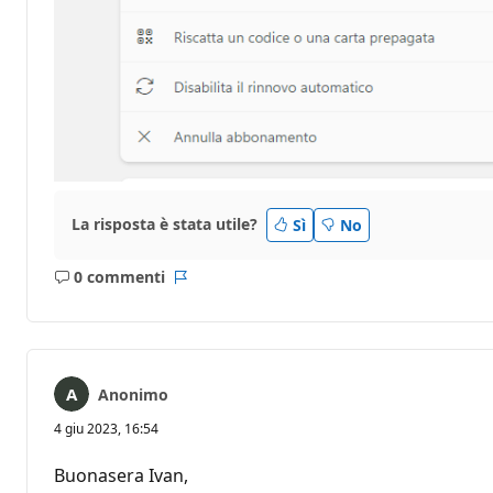
La risposta è stata utile?
Sì
No
0 commenti
Nessun
Report
commento
Anonimo
4 giu 2023, 16:54
Buonasera Ivan,