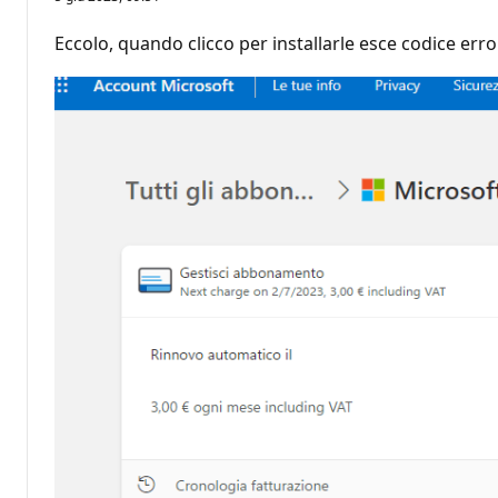
Eccolo, quando clicco per installarle esce codice erro