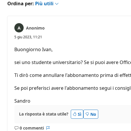
Ordina per:
Più utili
Anonimo
5 giu 2023, 11:21
Buongiorno Ivan,
sei uno studente universitario? Se si puoi avere Offic
Ti dirò come annullare l'abbonamento prima di effettu
Se poi preferisci avere l'abbonamento segui i consigl
Sandro
La risposta è stata utile?
Sì
No
0 commenti
Nessun
Report