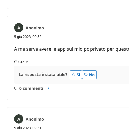
commento
Anonimo
5 giu 2023, 09:52
A me serve avere le app sul mio pc privato per quest
Grazie
La risposta è stata utile?
Sì
No
0 commenti
Nessun
Report
commento
Anonimo
5 giu 2023, 09:51