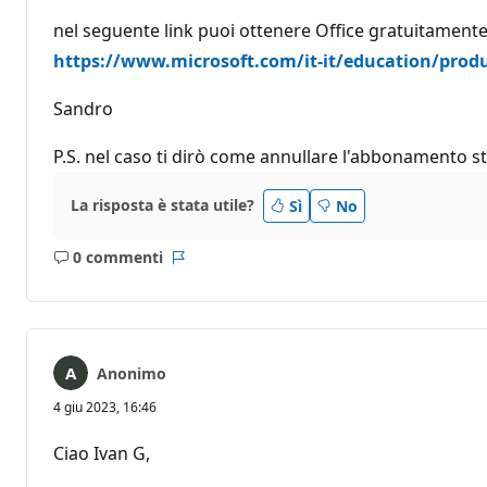
nel seguente link puoi ottenere Office gratuitamente 
https://www.microsoft.com/it-it/education/produ
Sandro
P.S. nel caso ti dirò come annullare l'abbonamento s
La risposta è stata utile?
Sì
No
0 commenti
Nessun
Report
commento
Anonimo
4 giu 2023, 16:46
Ciao Ivan G,