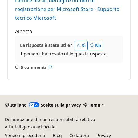
Fatture fiscali, dettagli e numeri di
n
e
registrazione per Microsoft Store - Supporto
tecnico Microsoft
Alberto
La risposta è stata utile?
Sì
No
1 persona ha trovato utile questa risposta.
0 commenti
Nessun
Report
commento
Italiano
Scelte sulla privacy
Tema
Dichiarazione di non responsabilità relativa
all'intelligenza artificiale
Versioni precedenti
Blog
Collabora
Privacy