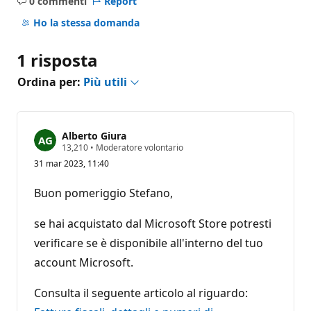
0 commenti
Report
Nessun
commento
Ho la stessa domanda
1 risposta
Ordina per:
Più utili
Alberto Giura
P
13,210
•
Moderatore volontario
u
31 mar 2023, 11:40
n
t
i
Buon pomeriggio Stefano,
d
i
r
se hai acquistato dal Microsoft Store potresti
e
p
verificare se è disponibile all'interno del tuo
u
account Microsoft.
t
a
z
Consulta il seguente articolo al riguardo:
i
o